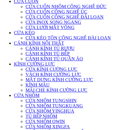
CỬA CUỐN
CỬA CUỐN NHÔM CÔNG NGHỆ ĐỨC
CỬA CUỐN CÔNG NGHỆ ÚC
CỬA CUỐN CÔNG NGHỆ ĐÀI LOAN
CỬA INOX SONG NGANG
CỬA LƯỚI MẮT VÕNG
CỬA KÉO
CỬA KÉO TÔN CÔNG NGHỆ ĐÀI LOAN
CÁNH KÍNH NỘI THẤT
CÁNH KÍNH TỦ RƯỢU
CÁNH KÍNH TỦ BẾP
CÁNH KÍNH TỦ QUẦN ÁO
KÍNH CƯỜNG LỰC
CỬA KÍNH CƯỜNG LỰC
VÁCH KÍNH CƯỜNG LỰC
MẶT DỰNG KÍNH CƯỜNG LỰC
KÍNH MÀU
MÁI CHE KÍNH CƯỜNG LỰC
CỬA NHÔM
CỬA NHÔM TUNGSHIN
CỬA NHÔM TUNGKUANG
CỬA NHÔM YINGHUA
TỦ BẾP NHÔM
CỬA NHÔM OWIN
CỬA NHÔM XINGFA