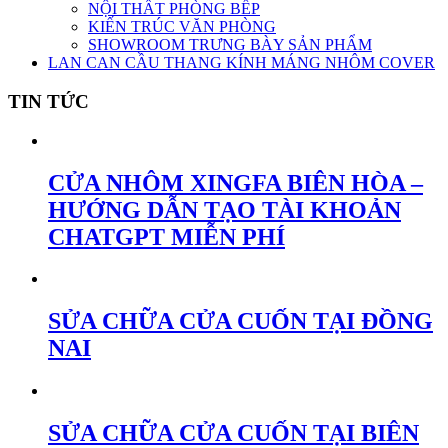
NỘI THẤT PHÒNG BẾP
KIẾN TRÚC VĂN PHÒNG
SHOWROOM TRƯNG BÀY SẢN PHẨM
LAN CAN CẦU THANG KÍNH MÁNG NHÔM COVER
TIN TỨC
CỬA NHÔM XINGFA BIÊN HÒA –
HƯỚNG DẪN TẠO TÀI KHOẢN
CHATGPT MIỄN PHÍ
SỬA CHỮA CỬA CUỐN TẠI ĐỒNG
NAI
SỬA CHỮA CỬA CUỐN TẠI BIÊN