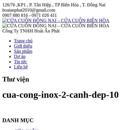
126/76 ,KP1 , P. Tân Hiệp , TP Biên Hòa , T. Đồng Nai
hoaianphat2010@gmail.com
0907 880 816 - 0971 026 411
Công Ty TNHH Hoài Ân Phát
Trang chủ
Giới thiệu
Sản phẩm
Dự án
Tin tức
Liên hệ
Thư viện
cua-cong-inox-2-canh-dep-10
DANH MỤC