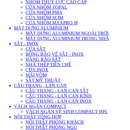
NHÔM THỦY LỰC CAO CẤP
CỬA NHÔM TOPAL
CỬA NHÔM PMA
CỬA NHÔM SLIM
CỬA NHÔM MAXPRO JP
MẶT DỰNG ALUMINIUM
MẶT DỰNG ALUMINIUM NGOÀI TRỜI
MẶT DỰNG ALUMINIUM TRONG NHÀ
SẮT - INOX
CỬA SẮT
BÔNG BẢO VỆ SẮT - INOX
HÀNG RÀO SẮT
NHÀ THÉP TIỀN CHẾ
CỬA INOX
MÁI VÒM
SẮT MỸ THUẬT
CẦU THANG , LAN CAN
CẦU THANG - LAN CAN SẮT
CẦU THANG - LAN CAN KÍNH
CẦU THANG - LAN CAN INOX
VÁCH NGĂN COMPACT
VÁCH NGĂN VỆ SINH COMPACT HPL
NỘI THẤT TỔNG HỢP
NỘI THẤT PHÒNG KHÁCH
NỘI THẤT PHÒNG NGỦ