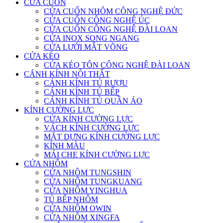
CỬA CUỐN
CỬA CUỐN NHÔM CÔNG NGHỆ ĐỨC
CỬA CUỐN CÔNG NGHỆ ÚC
CỬA CUỐN CÔNG NGHỆ ĐÀI LOAN
CỬA INOX SONG NGANG
CỬA LƯỚI MẮT VÕNG
CỬA KÉO
CỬA KÉO TÔN CÔNG NGHỆ ĐÀI LOAN
CÁNH KÍNH NỘI THẤT
CÁNH KÍNH TỦ RƯỢU
CÁNH KÍNH TỦ BẾP
CÁNH KÍNH TỦ QUẦN ÁO
KÍNH CƯỜNG LỰC
CỬA KÍNH CƯỜNG LỰC
VÁCH KÍNH CƯỜNG LỰC
MẶT DỰNG KÍNH CƯỜNG LỰC
KÍNH MÀU
MÁI CHE KÍNH CƯỜNG LỰC
CỬA NHÔM
CỬA NHÔM TUNGSHIN
CỬA NHÔM TUNGKUANG
CỬA NHÔM YINGHUA
TỦ BẾP NHÔM
CỬA NHÔM OWIN
CỬA NHÔM XINGFA