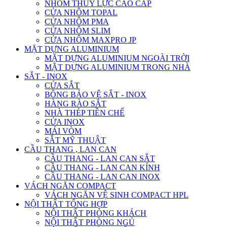
NHÔM THỦY LỰC CAO CẤP
CỬA NHÔM TOPAL
CỬA NHÔM PMA
CỬA NHÔM SLIM
CỬA NHÔM MAXPRO JP
MẶT DỰNG ALUMINIUM
MẶT DỰNG ALUMINIUM NGOÀI TRỜI
MẶT DỰNG ALUMINIUM TRONG NHÀ
SẮT - INOX
CỬA SẮT
BÔNG BẢO VỆ SẮT - INOX
HÀNG RÀO SẮT
NHÀ THÉP TIỀN CHẾ
CỬA INOX
MÁI VÒM
SẮT MỸ THUẬT
CẦU THANG , LAN CAN
CẦU THANG - LAN CAN SẮT
CẦU THANG - LAN CAN KÍNH
CẦU THANG - LAN CAN INOX
VÁCH NGĂN COMPACT
VÁCH NGĂN VỆ SINH COMPACT HPL
NỘI THẤT TỔNG HỢP
NỘI THẤT PHÒNG KHÁCH
NỘI THẤT PHÒNG NGỦ