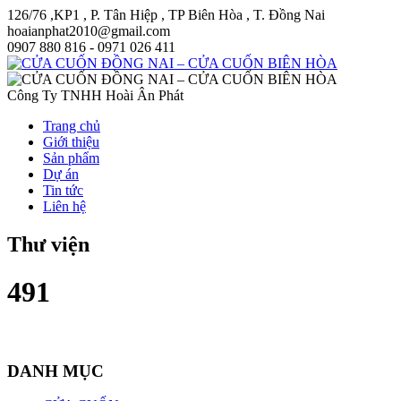
126/76 ,KP1 , P. Tân Hiệp , TP Biên Hòa , T. Đồng Nai
hoaianphat2010@gmail.com
0907 880 816 - 0971 026 411
Công Ty TNHH Hoài Ân Phát
Trang chủ
Giới thiệu
Sản phẩm
Dự án
Tin tức
Liên hệ
Thư viện
491
DANH MỤC