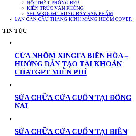
NỘI THẤT PHÒNG BẾP
KIẾN TRÚC VĂN PHÒNG
SHOWROOM TRƯNG BÀY SẢN PHẨM
LAN CAN CẦU THANG KÍNH MÁNG NHÔM COVER
TIN TỨC
CỬA NHÔM XINGFA BIÊN HÒA –
HƯỚNG DẪN TẠO TÀI KHOẢN
CHATGPT MIỄN PHÍ
SỬA CHỮA CỬA CUỐN TẠI ĐỒNG
NAI
SỬA CHỮA CỬA CUỐN TẠI BIÊN