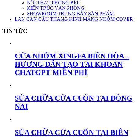
NỘI THẤT PHÒNG BẾP
KIẾN TRÚC VĂN PHÒNG
SHOWROOM TRƯNG BÀY SẢN PHẨM
LAN CAN CẦU THANG KÍNH MÁNG NHÔM COVER
TIN TỨC
CỬA NHÔM XINGFA BIÊN HÒA –
HƯỚNG DẪN TẠO TÀI KHOẢN
CHATGPT MIỄN PHÍ
SỬA CHỮA CỬA CUỐN TẠI ĐỒNG
NAI
SỬA CHỮA CỬA CUỐN TẠI BIÊN