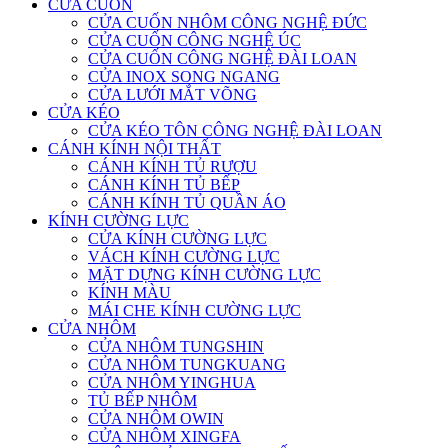
CỬA CUỐN
CỬA CUỐN NHÔM CÔNG NGHỆ ĐỨC
CỬA CUỐN CÔNG NGHỆ ÚC
CỬA CUỐN CÔNG NGHỆ ĐÀI LOAN
CỬA INOX SONG NGANG
CỬA LƯỚI MẮT VÕNG
CỬA KÉO
CỬA KÉO TÔN CÔNG NGHỆ ĐÀI LOAN
CÁNH KÍNH NỘI THẤT
CÁNH KÍNH TỦ RƯỢU
CÁNH KÍNH TỦ BẾP
CÁNH KÍNH TỦ QUẦN ÁO
KÍNH CƯỜNG LỰC
CỬA KÍNH CƯỜNG LỰC
VÁCH KÍNH CƯỜNG LỰC
MẶT DỰNG KÍNH CƯỜNG LỰC
KÍNH MÀU
MÁI CHE KÍNH CƯỜNG LỰC
CỬA NHÔM
CỬA NHÔM TUNGSHIN
CỬA NHÔM TUNGKUANG
CỬA NHÔM YINGHUA
TỦ BẾP NHÔM
CỬA NHÔM OWIN
CỬA NHÔM XINGFA