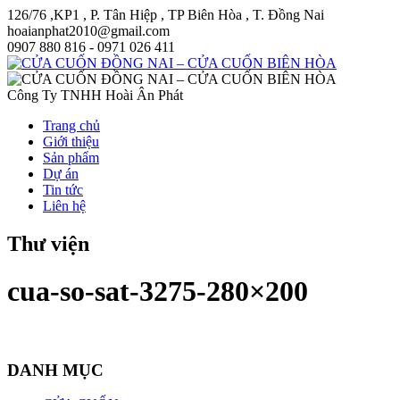
126/76 ,KP1 , P. Tân Hiệp , TP Biên Hòa , T. Đồng Nai
hoaianphat2010@gmail.com
0907 880 816 - 0971 026 411
Công Ty TNHH Hoài Ân Phát
Trang chủ
Giới thiệu
Sản phẩm
Dự án
Tin tức
Liên hệ
Thư viện
cua-so-sat-3275-280×200
DANH MỤC