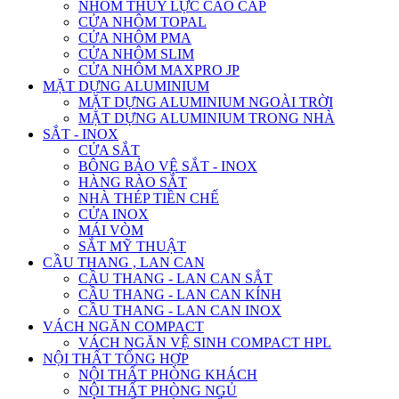
NHÔM THỦY LỰC CAO CẤP
CỬA NHÔM TOPAL
CỬA NHÔM PMA
CỬA NHÔM SLIM
CỬA NHÔM MAXPRO JP
MẶT DỰNG ALUMINIUM
MẶT DỰNG ALUMINIUM NGOÀI TRỜI
MẶT DỰNG ALUMINIUM TRONG NHÀ
SẮT - INOX
CỬA SẮT
BÔNG BẢO VỆ SẮT - INOX
HÀNG RÀO SẮT
NHÀ THÉP TIỀN CHẾ
CỬA INOX
MÁI VÒM
SẮT MỸ THUẬT
CẦU THANG , LAN CAN
CẦU THANG - LAN CAN SẮT
CẦU THANG - LAN CAN KÍNH
CẦU THANG - LAN CAN INOX
VÁCH NGĂN COMPACT
VÁCH NGĂN VỆ SINH COMPACT HPL
NỘI THẤT TỔNG HỢP
NỘI THẤT PHÒNG KHÁCH
NỘI THẤT PHÒNG NGỦ