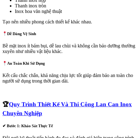
Thanh inox hộp
Thanh inox tròn
Inox hoa văn nghệ thuật
Tạo nên nhiều phong cách thiết kế khác nhau.
Dễ Dàng Vệ Sinh
Bề mặt inox ít bám bụi, dễ lau chùi và không cần bảo dưỡng thường
xuyên như nhiều vật liệu khác.
An Toàn Khi Sử Dụng
Kết cấu chắc chắn, khả năng chịu lực tốt giúp đảm bảo an toàn cho
người sử dụng trong thời gian dài.
🏆
Quy Trình Thiết Kế Và Thi Công Lan Can Inox
Chuyên Nghiệp
✔
Bước 1: Khảo Sát Thực Tế
Đội ngũ kỹ thuật tiến hành đo đạc và đánh giá hiện trạng công trình.