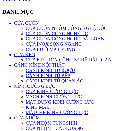
DANH MỤC
CỬA CUỐN
CỬA CUỐN NHÔM CÔNG NGHỆ ĐỨC
CỬA CUỐN CÔNG NGHỆ ÚC
CỬA CUỐN CÔNG NGHỆ ĐÀI LOAN
CỬA INOX SONG NGANG
CỬA LƯỚI MẮT VÕNG
CỬA KÉO
CỬA KÉO TÔN CÔNG NGHỆ ĐÀI LOAN
CÁNH KÍNH NỘI THẤT
CÁNH KÍNH TỦ RƯỢU
CÁNH KÍNH TỦ BẾP
CÁNH KÍNH TỦ QUẦN ÁO
KÍNH CƯỜNG LỰC
CỬA KÍNH CƯỜNG LỰC
VÁCH KÍNH CƯỜNG LỰC
MẶT DỰNG KÍNH CƯỜNG LỰC
KÍNH MÀU
MÁI CHE KÍNH CƯỜNG LỰC
CỬA NHÔM
CỬA NHÔM TUNGSHIN
CỬA NHÔM TUNGKUANG