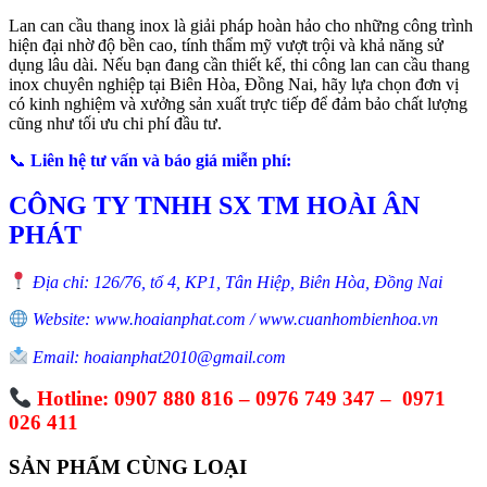
Lan can cầu thang inox là giải pháp hoàn hảo cho những công trình
hiện đại nhờ độ bền cao, tính thẩm mỹ vượt trội và khả năng sử
dụng lâu dài. Nếu bạn đang cần thiết kế, thi công lan can cầu thang
inox chuyên nghiệp tại Biên Hòa, Đồng Nai, hãy lựa chọn đơn vị
có kinh nghiệm và xưởng sản xuất trực tiếp để đảm bảo chất lượng
cũng như tối ưu chi phí đầu tư.
📞
Liên hệ tư vấn và báo giá miễn phí:
CÔNG TY TNHH SX TM HOÀI ÂN
PHÁT
Địa chỉ: 126/76, tổ 4, KP1, Tân Hiệp, Biên Hòa, Đồng Nai
Website: www.hoaianphat.com / www.cuanhombienhoa.vn
Email: hoaianphat2010@gmail.com
Hotline: 0907 880 816 – 0976 749 347 – 0971
026 411
SẢN PHẨM CÙNG LOẠI