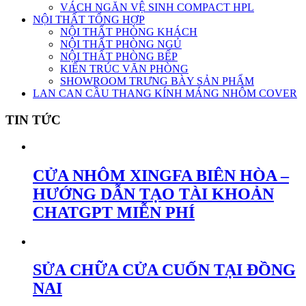
VÁCH NGĂN VỆ SINH COMPACT HPL
NỘI THẤT TỔNG HỢP
NỘI THẤT PHÒNG KHÁCH
NỘI THẤT PHÒNG NGỦ
NỘI THẤT PHÒNG BẾP
KIẾN TRÚC VĂN PHÒNG
SHOWROOM TRƯNG BÀY SẢN PHẨM
LAN CAN CẦU THANG KÍNH MÁNG NHÔM COVER
TIN TỨC
CỬA NHÔM XINGFA BIÊN HÒA –
HƯỚNG DẪN TẠO TÀI KHOẢN
CHATGPT MIỄN PHÍ
SỬA CHỮA CỬA CUỐN TẠI ĐỒNG
NAI