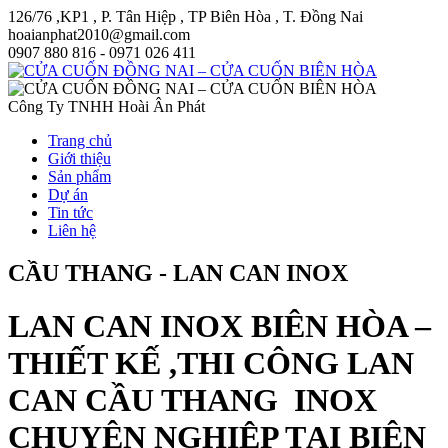
126/76 ,KP1 , P. Tân Hiệp , TP Biên Hòa , T. Đồng Nai
hoaianphat2010@gmail.com
0907 880 816 - 0971 026 411
Công Ty TNHH Hoài Ân Phát
Trang chủ
Giới thiệu
Sản phẩm
Dự án
Tin tức
Liên hệ
CẦU THANG - LAN CAN INOX
LAN CAN INOX BIÊN HÒA –
THIẾT KẾ ,THI CÔNG LAN
CAN CẦU THANG INOX
CHUYÊN NGHIỆP TẠI BIÊN