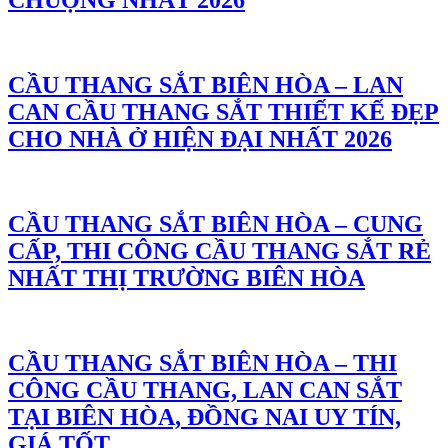
CHUỘNG NHẤT 2026
CẦU THANG SẮT BIÊN HÒA – LAN
CAN CẦU THANG SẮT THIẾT KẾ ĐẸP
CHO NHÀ Ở HIỆN ĐẠI NHẤT 2026
CẦU THANG SẮT BIÊN HÒA – CUNG
CẤP, THI CÔNG CẦU THANG SẮT RẺ
NHẤT THỊ TRƯỜNG BIÊN HÒA
CẦU THANG SẮT BIÊN HÒA – THI
CÔNG CẦU THANG, LAN CAN SẮT
TẠI BIÊN HÒA, ĐỒNG NAI UY TÍN,
GIÁ TỐT