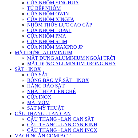
CỬA NHÔM YINGHUA
TỦ BẾP NHÔM
CỬA NHÔM OWIN
CỬA NHÔM XINGFA
NHÔM THỦY LỰC CAO CẤP
CỬA NHÔM TOPAL
CỬA NHÔM PMA
CỬA NHÔM SLIM
CỬA NHÔM MAXPRO JP
MẶT DỰNG ALUMINIUM
MẶT DỰNG ALUMINIUM NGOÀI TRỜI
MẶT DỰNG ALUMINIUM TRONG NHÀ
SẮT - INOX
CỬA SẮT
BÔNG BẢO VỆ SẮT - INOX
HÀNG RÀO SẮT
NHÀ THÉP TIỀN CHẾ
CỬA INOX
MÁI VÒM
SẮT MỸ THUẬT
CẦU THANG , LAN CAN
CẦU THANG - LAN CAN SẮT
CẦU THANG - LAN CAN KÍNH
CẦU THANG - LAN CAN INOX
VÁCH NGĂN COMPACT