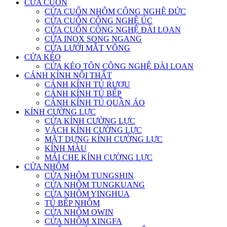
CỬA CUỐN
CỬA CUỐN NHÔM CÔNG NGHỆ ĐỨC
CỬA CUỐN CÔNG NGHỆ ÚC
CỬA CUỐN CÔNG NGHỆ ĐÀI LOAN
CỬA INOX SONG NGANG
CỬA LƯỚI MẮT VÕNG
CỬA KÉO
CỬA KÉO TÔN CÔNG NGHỆ ĐÀI LOAN
CÁNH KÍNH NỘI THẤT
CÁNH KÍNH TỦ RƯỢU
CÁNH KÍNH TỦ BẾP
CÁNH KÍNH TỦ QUẦN ÁO
KÍNH CƯỜNG LỰC
CỬA KÍNH CƯỜNG LỰC
VÁCH KÍNH CƯỜNG LỰC
MẶT DỰNG KÍNH CƯỜNG LỰC
KÍNH MÀU
MÁI CHE KÍNH CƯỜNG LỰC
CỬA NHÔM
CỬA NHÔM TUNGSHIN
CỬA NHÔM TUNGKUANG
CỬA NHÔM YINGHUA
TỦ BẾP NHÔM
CỬA NHÔM OWIN
CỬA NHÔM XINGFA