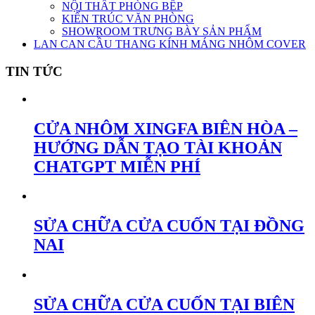
NỘI THẤT PHÒNG BẾP
KIẾN TRÚC VĂN PHÒNG
SHOWROOM TRƯNG BÀY SẢN PHẨM
LAN CAN CẦU THANG KÍNH MÁNG NHÔM COVER
TIN TỨC
CỬA NHÔM XINGFA BIÊN HÒA –
HƯỚNG DẪN TẠO TÀI KHOẢN
CHATGPT MIỄN PHÍ
SỬA CHỮA CỬA CUỐN TẠI ĐỒNG
NAI
SỬA CHỮA CỬA CUỐN TẠI BIÊN