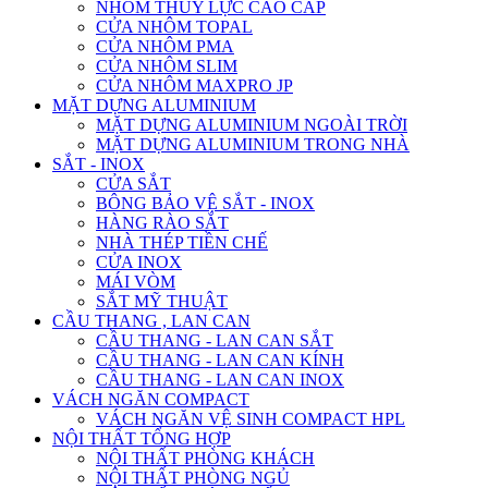
NHÔM THỦY LỰC CAO CẤP
CỬA NHÔM TOPAL
CỬA NHÔM PMA
CỬA NHÔM SLIM
CỬA NHÔM MAXPRO JP
MẶT DỰNG ALUMINIUM
MẶT DỰNG ALUMINIUM NGOÀI TRỜI
MẶT DỰNG ALUMINIUM TRONG NHÀ
SẮT - INOX
CỬA SẮT
BÔNG BẢO VỆ SẮT - INOX
HÀNG RÀO SẮT
NHÀ THÉP TIỀN CHẾ
CỬA INOX
MÁI VÒM
SẮT MỸ THUẬT
CẦU THANG , LAN CAN
CẦU THANG - LAN CAN SẮT
CẦU THANG - LAN CAN KÍNH
CẦU THANG - LAN CAN INOX
VÁCH NGĂN COMPACT
VÁCH NGĂN VỆ SINH COMPACT HPL
NỘI THẤT TỔNG HỢP
NỘI THẤT PHÒNG KHÁCH
NỘI THẤT PHÒNG NGỦ