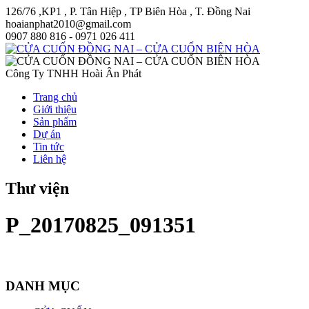
126/76 ,KP1 , P. Tân Hiệp , TP Biên Hòa , T. Đồng Nai
hoaianphat2010@gmail.com
0907 880 816 - 0971 026 411
Công Ty TNHH Hoài Ân Phát
Trang chủ
Giới thiệu
Sản phẩm
Dự án
Tin tức
Liên hệ
Thư viện
P_20170825_091351
DANH MỤC