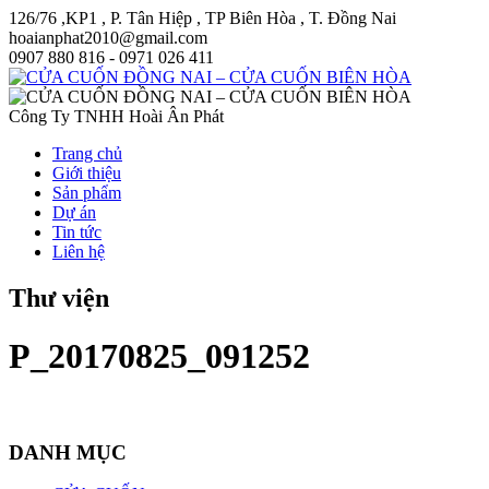
126/76 ,KP1 , P. Tân Hiệp , TP Biên Hòa , T. Đồng Nai
hoaianphat2010@gmail.com
0907 880 816 - 0971 026 411
Công Ty TNHH Hoài Ân Phát
Trang chủ
Giới thiệu
Sản phẩm
Dự án
Tin tức
Liên hệ
Thư viện
P_20170825_091252
DANH MỤC