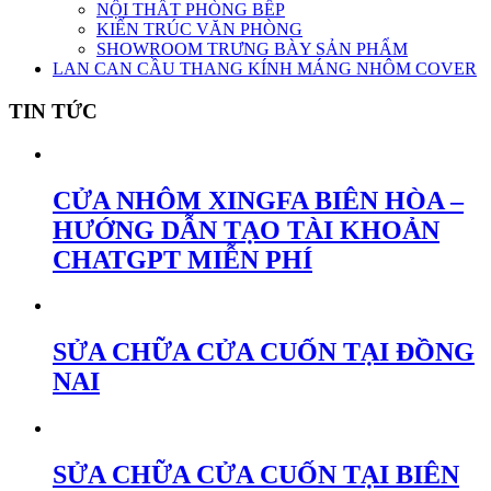
NỘI THẤT PHÒNG BẾP
KIẾN TRÚC VĂN PHÒNG
SHOWROOM TRƯNG BÀY SẢN PHẨM
LAN CAN CẦU THANG KÍNH MÁNG NHÔM COVER
TIN TỨC
CỬA NHÔM XINGFA BIÊN HÒA –
HƯỚNG DẪN TẠO TÀI KHOẢN
CHATGPT MIỄN PHÍ
SỬA CHỮA CỬA CUỐN TẠI ĐỒNG
NAI
SỬA CHỮA CỬA CUỐN TẠI BIÊN