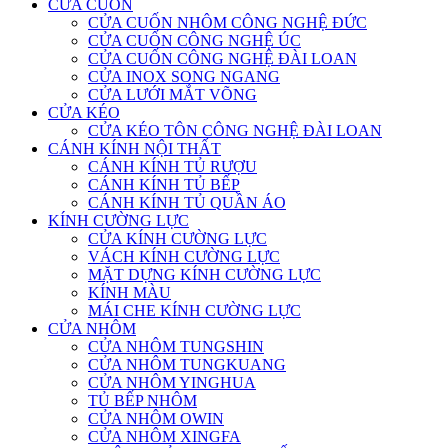
CỬA CUỐN
CỬA CUỐN NHÔM CÔNG NGHỆ ĐỨC
CỬA CUỐN CÔNG NGHỆ ÚC
CỬA CUỐN CÔNG NGHỆ ĐÀI LOAN
CỬA INOX SONG NGANG
CỬA LƯỚI MẮT VÕNG
CỬA KÉO
CỬA KÉO TÔN CÔNG NGHỆ ĐÀI LOAN
CÁNH KÍNH NỘI THẤT
CÁNH KÍNH TỦ RƯỢU
CÁNH KÍNH TỦ BẾP
CÁNH KÍNH TỦ QUẦN ÁO
KÍNH CƯỜNG LỰC
CỬA KÍNH CƯỜNG LỰC
VÁCH KÍNH CƯỜNG LỰC
MẶT DỰNG KÍNH CƯỜNG LỰC
KÍNH MÀU
MÁI CHE KÍNH CƯỜNG LỰC
CỬA NHÔM
CỬA NHÔM TUNGSHIN
CỬA NHÔM TUNGKUANG
CỬA NHÔM YINGHUA
TỦ BẾP NHÔM
CỬA NHÔM OWIN
CỬA NHÔM XINGFA