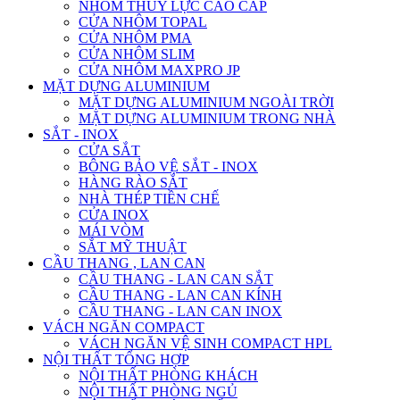
NHÔM THỦY LỰC CAO CẤP
CỬA NHÔM TOPAL
CỬA NHÔM PMA
CỬA NHÔM SLIM
CỬA NHÔM MAXPRO JP
MẶT DỰNG ALUMINIUM
MẶT DỰNG ALUMINIUM NGOÀI TRỜI
MẶT DỰNG ALUMINIUM TRONG NHÀ
SẮT - INOX
CỬA SẮT
BÔNG BẢO VỆ SẮT - INOX
HÀNG RÀO SẮT
NHÀ THÉP TIỀN CHẾ
CỬA INOX
MÁI VÒM
SẮT MỸ THUẬT
CẦU THANG , LAN CAN
CẦU THANG - LAN CAN SẮT
CẦU THANG - LAN CAN KÍNH
CẦU THANG - LAN CAN INOX
VÁCH NGĂN COMPACT
VÁCH NGĂN VỆ SINH COMPACT HPL
NỘI THẤT TỔNG HỢP
NỘI THẤT PHÒNG KHÁCH
NỘI THẤT PHÒNG NGỦ