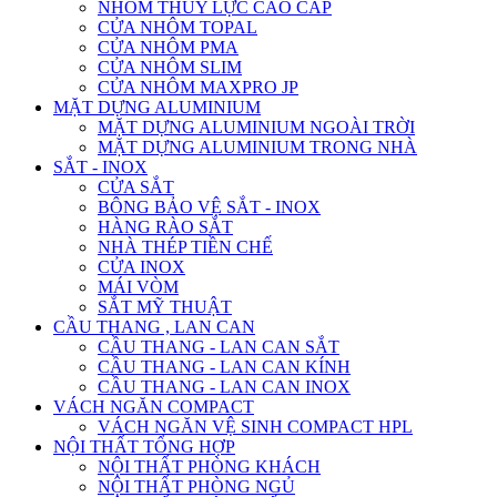
NHÔM THỦY LỰC CAO CẤP
CỬA NHÔM TOPAL
CỬA NHÔM PMA
CỬA NHÔM SLIM
CỬA NHÔM MAXPRO JP
MẶT DỰNG ALUMINIUM
MẶT DỰNG ALUMINIUM NGOÀI TRỜI
MẶT DỰNG ALUMINIUM TRONG NHÀ
SẮT - INOX
CỬA SẮT
BÔNG BẢO VỆ SẮT - INOX
HÀNG RÀO SẮT
NHÀ THÉP TIỀN CHẾ
CỬA INOX
MÁI VÒM
SẮT MỸ THUẬT
CẦU THANG , LAN CAN
CẦU THANG - LAN CAN SẮT
CẦU THANG - LAN CAN KÍNH
CẦU THANG - LAN CAN INOX
VÁCH NGĂN COMPACT
VÁCH NGĂN VỆ SINH COMPACT HPL
NỘI THẤT TỔNG HỢP
NỘI THẤT PHÒNG KHÁCH
NỘI THẤT PHÒNG NGỦ