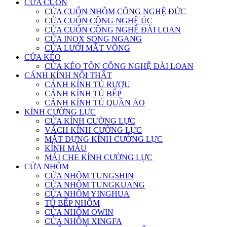
CỬA CUỐN
CỬA CUỐN NHÔM CÔNG NGHỆ ĐỨC
CỬA CUỐN CÔNG NGHỆ ÚC
CỬA CUỐN CÔNG NGHỆ ĐÀI LOAN
CỬA INOX SONG NGANG
CỬA LƯỚI MẮT VÕNG
CỬA KÉO
CỬA KÉO TÔN CÔNG NGHỆ ĐÀI LOAN
CÁNH KÍNH NỘI THẤT
CÁNH KÍNH TỦ RƯỢU
CÁNH KÍNH TỦ BẾP
CÁNH KÍNH TỦ QUẦN ÁO
KÍNH CƯỜNG LỰC
CỬA KÍNH CƯỜNG LỰC
VÁCH KÍNH CƯỜNG LỰC
MẶT DỰNG KÍNH CƯỜNG LỰC
KÍNH MÀU
MÁI CHE KÍNH CƯỜNG LỰC
CỬA NHÔM
CỬA NHÔM TUNGSHIN
CỬA NHÔM TUNGKUANG
CỬA NHÔM YINGHUA
TỦ BẾP NHÔM
CỬA NHÔM OWIN
CỬA NHÔM XINGFA