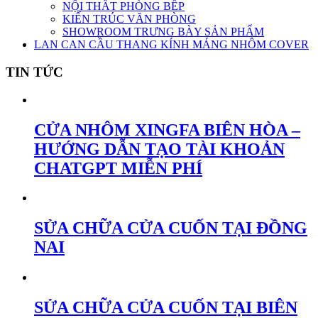
NỘI THẤT PHÒNG BẾP
KIẾN TRÚC VĂN PHÒNG
SHOWROOM TRƯNG BÀY SẢN PHẨM
LAN CAN CẦU THANG KÍNH MÁNG NHÔM COVER
TIN TỨC
CỬA NHÔM XINGFA BIÊN HÒA –
HƯỚNG DẪN TẠO TÀI KHOẢN
CHATGPT MIỄN PHÍ
SỬA CHỮA CỬA CUỐN TẠI ĐỒNG
NAI
SỬA CHỮA CỬA CUỐN TẠI BIÊN