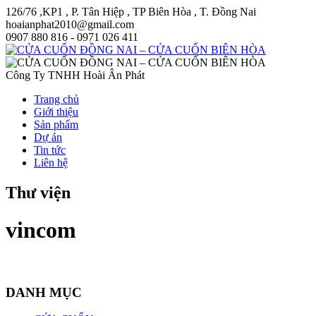
126/76 ,KP1 , P. Tân Hiệp , TP Biên Hòa , T. Đồng Nai
hoaianphat2010@gmail.com
0907 880 816 - 0971 026 411
Công Ty TNHH Hoài Ân Phát
Trang chủ
Giới thiệu
Sản phẩm
Dự án
Tin tức
Liên hệ
Thư viện
vincom
DANH MỤC