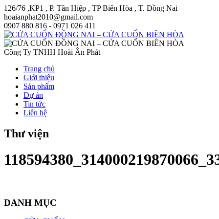
126/76 ,KP1 , P. Tân Hiệp , TP Biên Hòa , T. Đồng Nai
hoaianphat2010@gmail.com
0907 880 816 - 0971 026 411
Công Ty TNHH Hoài Ân Phát
Trang chủ
Giới thiệu
Sản phẩm
Dự án
Tin tức
Liên hệ
Thư viện
118594380_314000219870066_3
DANH MỤC