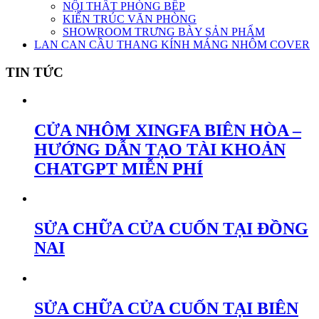
NỘI THẤT PHÒNG BẾP
KIẾN TRÚC VĂN PHÒNG
SHOWROOM TRƯNG BÀY SẢN PHẨM
LAN CAN CẦU THANG KÍNH MÁNG NHÔM COVER
TIN TỨC
CỬA NHÔM XINGFA BIÊN HÒA –
HƯỚNG DẪN TẠO TÀI KHOẢN
CHATGPT MIỄN PHÍ
SỬA CHỮA CỬA CUỐN TẠI ĐỒNG
NAI
SỬA CHỮA CỬA CUỐN TẠI BIÊN