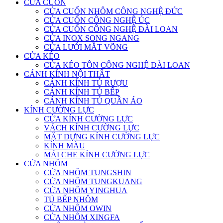
CỬA CUỐN
CỬA CUỐN NHÔM CÔNG NGHỆ ĐỨC
CỬA CUỐN CÔNG NGHỆ ÚC
CỬA CUỐN CÔNG NGHỆ ĐÀI LOAN
CỬA INOX SONG NGANG
CỬA LƯỚI MẮT VÕNG
CỬA KÉO
CỬA KÉO TÔN CÔNG NGHỆ ĐÀI LOAN
CÁNH KÍNH NỘI THẤT
CÁNH KÍNH TỦ RƯỢU
CÁNH KÍNH TỦ BẾP
CÁNH KÍNH TỦ QUẦN ÁO
KÍNH CƯỜNG LỰC
CỬA KÍNH CƯỜNG LỰC
VÁCH KÍNH CƯỜNG LỰC
MẶT DỰNG KÍNH CƯỜNG LỰC
KÍNH MÀU
MÁI CHE KÍNH CƯỜNG LỰC
CỬA NHÔM
CỬA NHÔM TUNGSHIN
CỬA NHÔM TUNGKUANG
CỬA NHÔM YINGHUA
TỦ BẾP NHÔM
CỬA NHÔM OWIN
CỬA NHÔM XINGFA