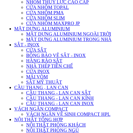
NHÔM THỦY LỰC CAO CẤP
CỬA NHÔM TOPAL
CỬA NHÔM PMA
CỬA NHÔM SLIM
CỬA NHÔM MAXPRO JP
MẶT DỰNG ALUMINIUM
MẶT DỰNG ALUMINIUM NGOÀI TRỜI
MẶT DỰNG ALUMINIUM TRONG NHÀ
SẮT - INOX
CỬA SẮT
BÔNG BẢO VỆ SẮT - INOX
HÀNG RÀO SẮT
NHÀ THÉP TIỀN CHẾ
CỬA INOX
MÁI VÒM
SẮT MỸ THUẬT
CẦU THANG , LAN CAN
CẦU THANG - LAN CAN SẮT
CẦU THANG - LAN CAN KÍNH
CẦU THANG - LAN CAN INOX
VÁCH NGĂN COMPACT
VÁCH NGĂN VỆ SINH COMPACT HPL
NỘI THẤT TỔNG HỢP
NỘI THẤT PHÒNG KHÁCH
NỘI THẤT PHÒNG NGỦ