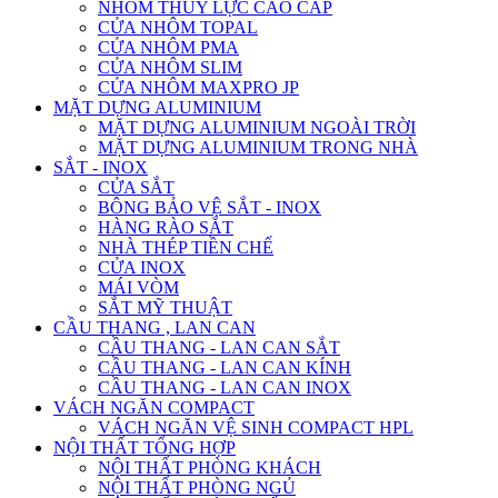
NHÔM THỦY LỰC CAO CẤP
CỬA NHÔM TOPAL
CỬA NHÔM PMA
CỬA NHÔM SLIM
CỬA NHÔM MAXPRO JP
MẶT DỰNG ALUMINIUM
MẶT DỰNG ALUMINIUM NGOÀI TRỜI
MẶT DỰNG ALUMINIUM TRONG NHÀ
SẮT - INOX
CỬA SẮT
BÔNG BẢO VỆ SẮT - INOX
HÀNG RÀO SẮT
NHÀ THÉP TIỀN CHẾ
CỬA INOX
MÁI VÒM
SẮT MỸ THUẬT
CẦU THANG , LAN CAN
CẦU THANG - LAN CAN SẮT
CẦU THANG - LAN CAN KÍNH
CẦU THANG - LAN CAN INOX
VÁCH NGĂN COMPACT
VÁCH NGĂN VỆ SINH COMPACT HPL
NỘI THẤT TỔNG HỢP
NỘI THẤT PHÒNG KHÁCH
NỘI THẤT PHÒNG NGỦ