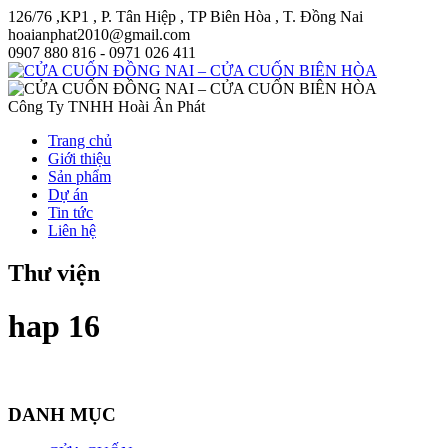
126/76 ,KP1 , P. Tân Hiệp , TP Biên Hòa , T. Đồng Nai
hoaianphat2010@gmail.com
0907 880 816 - 0971 026 411
Công Ty TNHH Hoài Ân Phát
Trang chủ
Giới thiệu
Sản phẩm
Dự án
Tin tức
Liên hệ
Thư viện
hap 16
DANH MỤC