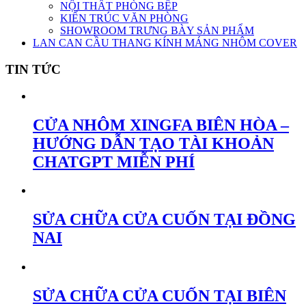
NỘI THẤT PHÒNG BẾP
KIẾN TRÚC VĂN PHÒNG
SHOWROOM TRƯNG BÀY SẢN PHẨM
LAN CAN CẦU THANG KÍNH MÁNG NHÔM COVER
TIN TỨC
CỬA NHÔM XINGFA BIÊN HÒA –
HƯỚNG DẪN TẠO TÀI KHOẢN
CHATGPT MIỄN PHÍ
SỬA CHỮA CỬA CUỐN TẠI ĐỒNG
NAI
SỬA CHỮA CỬA CUỐN TẠI BIÊN