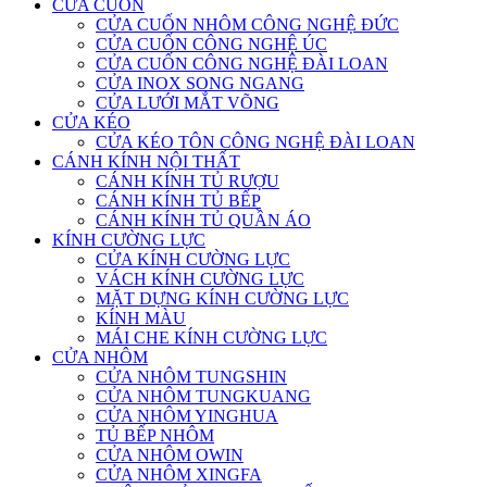
CỬA CUỐN
CỬA CUỐN NHÔM CÔNG NGHỆ ĐỨC
CỬA CUỐN CÔNG NGHỆ ÚC
CỬA CUỐN CÔNG NGHỆ ĐÀI LOAN
CỬA INOX SONG NGANG
CỬA LƯỚI MẮT VÕNG
CỬA KÉO
CỬA KÉO TÔN CÔNG NGHỆ ĐÀI LOAN
CÁNH KÍNH NỘI THẤT
CÁNH KÍNH TỦ RƯỢU
CÁNH KÍNH TỦ BẾP
CÁNH KÍNH TỦ QUẦN ÁO
KÍNH CƯỜNG LỰC
CỬA KÍNH CƯỜNG LỰC
VÁCH KÍNH CƯỜNG LỰC
MẶT DỰNG KÍNH CƯỜNG LỰC
KÍNH MÀU
MÁI CHE KÍNH CƯỜNG LỰC
CỬA NHÔM
CỬA NHÔM TUNGSHIN
CỬA NHÔM TUNGKUANG
CỬA NHÔM YINGHUA
TỦ BẾP NHÔM
CỬA NHÔM OWIN
CỬA NHÔM XINGFA