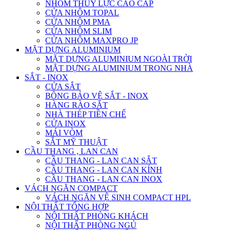
NHÔM THỦY LỰC CAO CẤP
CỬA NHÔM TOPAL
CỬA NHÔM PMA
CỬA NHÔM SLIM
CỬA NHÔM MAXPRO JP
MẶT DỰNG ALUMINIUM
MẶT DỰNG ALUMINIUM NGOÀI TRỜI
MẶT DỰNG ALUMINIUM TRONG NHÀ
SẮT - INOX
CỬA SẮT
BÔNG BẢO VỆ SẮT - INOX
HÀNG RÀO SẮT
NHÀ THÉP TIỀN CHẾ
CỬA INOX
MÁI VÒM
SẮT MỸ THUẬT
CẦU THANG , LAN CAN
CẦU THANG - LAN CAN SẮT
CẦU THANG - LAN CAN KÍNH
CẦU THANG - LAN CAN INOX
VÁCH NGĂN COMPACT
VÁCH NGĂN VỆ SINH COMPACT HPL
NỘI THẤT TỔNG HỢP
NỘI THẤT PHÒNG KHÁCH
NỘI THẤT PHÒNG NGỦ