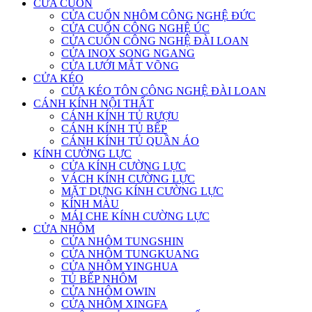
CỬA CUỐN
CỬA CUỐN NHÔM CÔNG NGHỆ ĐỨC
CỬA CUỐN CÔNG NGHỆ ÚC
CỬA CUỐN CÔNG NGHỆ ĐÀI LOAN
CỬA INOX SONG NGANG
CỬA LƯỚI MẮT VÕNG
CỬA KÉO
CỬA KÉO TÔN CÔNG NGHỆ ĐÀI LOAN
CÁNH KÍNH NỘI THẤT
CÁNH KÍNH TỦ RƯỢU
CÁNH KÍNH TỦ BẾP
CÁNH KÍNH TỦ QUẦN ÁO
KÍNH CƯỜNG LỰC
CỬA KÍNH CƯỜNG LỰC
VÁCH KÍNH CƯỜNG LỰC
MẶT DỰNG KÍNH CƯỜNG LỰC
KÍNH MÀU
MÁI CHE KÍNH CƯỜNG LỰC
CỬA NHÔM
CỬA NHÔM TUNGSHIN
CỬA NHÔM TUNGKUANG
CỬA NHÔM YINGHUA
TỦ BẾP NHÔM
CỬA NHÔM OWIN
CỬA NHÔM XINGFA