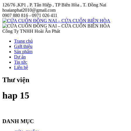
126/76 ,KP1 , P. Tân Hiệp , TP Biên Hòa , T. Đồng Nai
hoaianphat2010@gmail.com
0907 880 816 - 0971 026 411
Công Ty TNHH Hoài Ân Phát
Trang chủ
Giới thiệu
Sản phẩm
Dự án
Tin tức
Liên hệ
Thư viện
hap 15
DANH MỤC