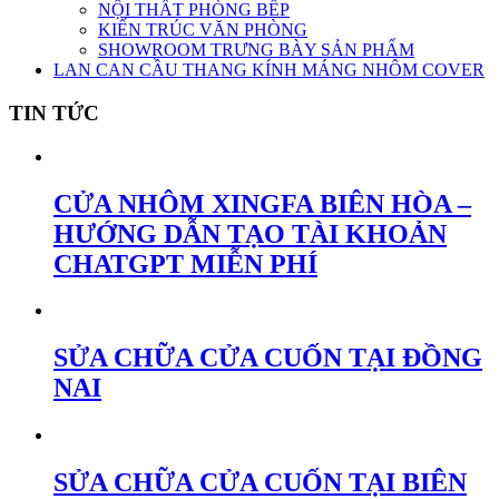
NỘI THẤT PHÒNG BẾP
KIẾN TRÚC VĂN PHÒNG
SHOWROOM TRƯNG BÀY SẢN PHẨM
LAN CAN CẦU THANG KÍNH MÁNG NHÔM COVER
TIN TỨC
CỬA NHÔM XINGFA BIÊN HÒA –
HƯỚNG DẪN TẠO TÀI KHOẢN
CHATGPT MIỄN PHÍ
SỬA CHỮA CỬA CUỐN TẠI ĐỒNG
NAI
SỬA CHỮA CỬA CUỐN TẠI BIÊN