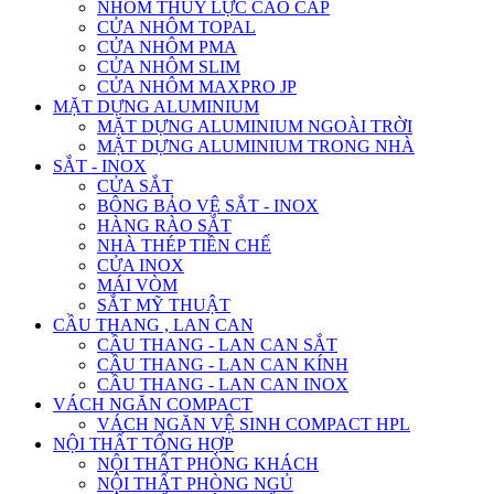
NHÔM THỦY LỰC CAO CẤP
CỬA NHÔM TOPAL
CỬA NHÔM PMA
CỬA NHÔM SLIM
CỬA NHÔM MAXPRO JP
MẶT DỰNG ALUMINIUM
MẶT DỰNG ALUMINIUM NGOÀI TRỜI
MẶT DỰNG ALUMINIUM TRONG NHÀ
SẮT - INOX
CỬA SẮT
BÔNG BẢO VỆ SẮT - INOX
HÀNG RÀO SẮT
NHÀ THÉP TIỀN CHẾ
CỬA INOX
MÁI VÒM
SẮT MỸ THUẬT
CẦU THANG , LAN CAN
CẦU THANG - LAN CAN SẮT
CẦU THANG - LAN CAN KÍNH
CẦU THANG - LAN CAN INOX
VÁCH NGĂN COMPACT
VÁCH NGĂN VỆ SINH COMPACT HPL
NỘI THẤT TỔNG HỢP
NỘI THẤT PHÒNG KHÁCH
NỘI THẤT PHÒNG NGỦ