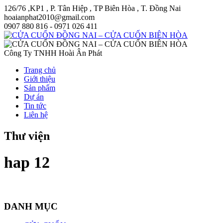
126/76 ,KP1 , P. Tân Hiệp , TP Biên Hòa , T. Đồng Nai
hoaianphat2010@gmail.com
0907 880 816 - 0971 026 411
Công Ty TNHH Hoài Ân Phát
Trang chủ
Giới thiệu
Sản phẩm
Dự án
Tin tức
Liên hệ
Thư viện
hap 12
DANH MỤC