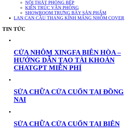
NỘI THẤT PHÒNG BẾP
KIẾN TRÚC VĂN PHÒNG
SHOWROOM TRƯNG BÀY SẢN PHẨM
LAN CAN CẦU THANG KÍNH MÁNG NHÔM COVER
TIN TỨC
CỬA NHÔM XINGFA BIÊN HÒA –
HƯỚNG DẪN TẠO TÀI KHOẢN
CHATGPT MIỄN PHÍ
SỬA CHỮA CỬA CUỐN TẠI ĐỒNG
NAI
SỬA CHỮA CỬA CUỐN TẠI BIÊN