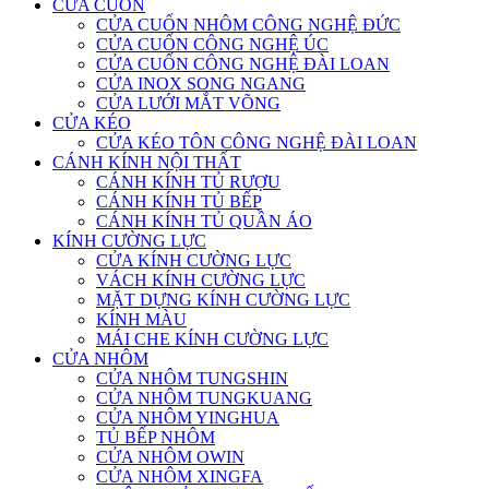
CỬA CUỐN
CỬA CUỐN NHÔM CÔNG NGHỆ ĐỨC
CỬA CUỐN CÔNG NGHỆ ÚC
CỬA CUỐN CÔNG NGHỆ ĐÀI LOAN
CỬA INOX SONG NGANG
CỬA LƯỚI MẮT VÕNG
CỬA KÉO
CỬA KÉO TÔN CÔNG NGHỆ ĐÀI LOAN
CÁNH KÍNH NỘI THẤT
CÁNH KÍNH TỦ RƯỢU
CÁNH KÍNH TỦ BẾP
CÁNH KÍNH TỦ QUẦN ÁO
KÍNH CƯỜNG LỰC
CỬA KÍNH CƯỜNG LỰC
VÁCH KÍNH CƯỜNG LỰC
MẶT DỰNG KÍNH CƯỜNG LỰC
KÍNH MÀU
MÁI CHE KÍNH CƯỜNG LỰC
CỬA NHÔM
CỬA NHÔM TUNGSHIN
CỬA NHÔM TUNGKUANG
CỬA NHÔM YINGHUA
TỦ BẾP NHÔM
CỬA NHÔM OWIN
CỬA NHÔM XINGFA