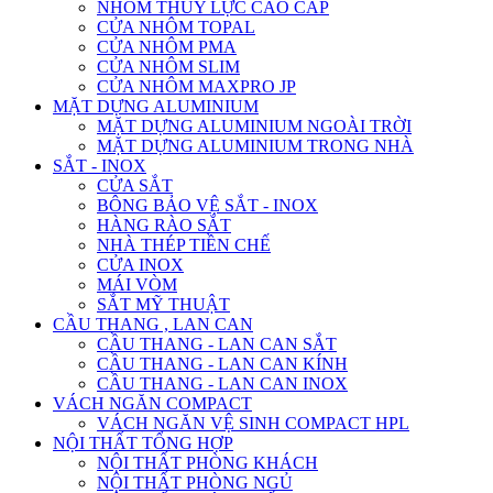
NHÔM THỦY LỰC CAO CẤP
CỬA NHÔM TOPAL
CỬA NHÔM PMA
CỬA NHÔM SLIM
CỬA NHÔM MAXPRO JP
MẶT DỰNG ALUMINIUM
MẶT DỰNG ALUMINIUM NGOÀI TRỜI
MẶT DỰNG ALUMINIUM TRONG NHÀ
SẮT - INOX
CỬA SẮT
BÔNG BẢO VỆ SẮT - INOX
HÀNG RÀO SẮT
NHÀ THÉP TIỀN CHẾ
CỬA INOX
MÁI VÒM
SẮT MỸ THUẬT
CẦU THANG , LAN CAN
CẦU THANG - LAN CAN SẮT
CẦU THANG - LAN CAN KÍNH
CẦU THANG - LAN CAN INOX
VÁCH NGĂN COMPACT
VÁCH NGĂN VỆ SINH COMPACT HPL
NỘI THẤT TỔNG HỢP
NỘI THẤT PHÒNG KHÁCH
NỘI THẤT PHÒNG NGỦ