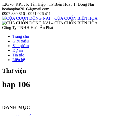
126/76 ,KP1 , P. Tân Hiệp , TP Biên Hòa , T. Đồng Nai
hoaianphat2010@gmail.com
0907 880 816 - 0971 026 411
Công Ty TNHH Hoài Ân Phát
Trang chủ
Giới thiệu
Sản phẩm
Dự án
Tin tức
Liên hệ
Thư viện
hap 106
DANH MỤC