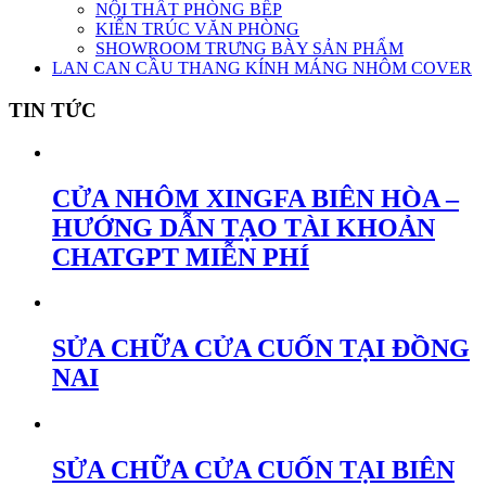
NỘI THẤT PHÒNG BẾP
KIẾN TRÚC VĂN PHÒNG
SHOWROOM TRƯNG BÀY SẢN PHẨM
LAN CAN CẦU THANG KÍNH MÁNG NHÔM COVER
TIN TỨC
CỬA NHÔM XINGFA BIÊN HÒA –
HƯỚNG DẪN TẠO TÀI KHOẢN
CHATGPT MIỄN PHÍ
SỬA CHỮA CỬA CUỐN TẠI ĐỒNG
NAI
SỬA CHỮA CỬA CUỐN TẠI BIÊN