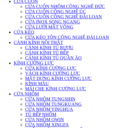
CỬA CUỐN
CỬA CUỐN NHÔM CÔNG NGHỆ ĐỨC
CỬA CUỐN CÔNG NGHỆ ÚC
CỬA CUỐN CÔNG NGHỆ ĐÀI LOAN
CỬA INOX SONG NGANG
CỬA LƯỚI MẮT VÕNG
CỬA KÉO
CỬA KÉO TÔN CÔNG NGHỆ ĐÀI LOAN
CÁNH KÍNH NỘI THẤT
CÁNH KÍNH TỦ RƯỢU
CÁNH KÍNH TỦ BẾP
CÁNH KÍNH TỦ QUẦN ÁO
KÍNH CƯỜNG LỰC
CỬA KÍNH CƯỜNG LỰC
VÁCH KÍNH CƯỜNG LỰC
MẶT DỰNG KÍNH CƯỜNG LỰC
KÍNH MÀU
MÁI CHE KÍNH CƯỜNG LỰC
CỬA NHÔM
CỬA NHÔM TUNGSHIN
CỬA NHÔM TUNGKUANG
CỬA NHÔM YINGHUA
TỦ BẾP NHÔM
CỬA NHÔM OWIN
CỬA NHÔM XINGFA