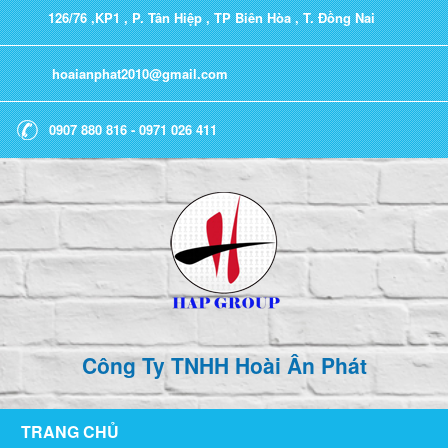
126/76 ,KP1 , P. Tân Hiệp , TP Biên Hòa , T. Đồng Nai
hoaianphat2010@gmail.com
0907 880 816 - 0971 026 411
Công Ty TNHH Hoài Ân Phát
TRANG CHỦ