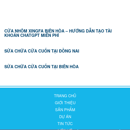
TIN TỨC
CỬA NHÔM XINGFA BIÊN HÒA – HƯỚNG DẪN TẠO TÀI
KHOẢN CHATGPT MIỄN PHÍ
SỬA CHỮA CỬA CUỐN TẠI ĐỒNG NAI
SỬA CHỮA CỬA CUỐN TẠI BIÊN HÒA
TRANG CHỦ
GIỚI THIỆU
SẢN PHẨM
DỰ ÁN
TIN TỨC