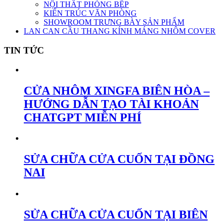
NỘI THẤT PHÒNG BẾP
KIẾN TRÚC VĂN PHÒNG
SHOWROOM TRƯNG BÀY SẢN PHẨM
LAN CAN CẦU THANG KÍNH MÁNG NHÔM COVER
TIN TỨC
CỬA NHÔM XINGFA BIÊN HÒA –
HƯỚNG DẪN TẠO TÀI KHOẢN
CHATGPT MIỄN PHÍ
SỬA CHỮA CỬA CUỐN TẠI ĐỒNG
NAI
SỬA CHỮA CỬA CUỐN TẠI BIÊN