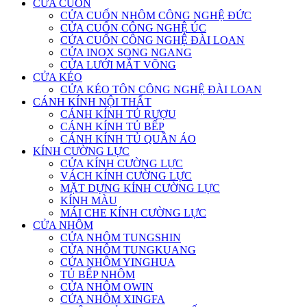
CỬA CUỐN
CỬA CUỐN NHÔM CÔNG NGHỆ ĐỨC
CỬA CUỐN CÔNG NGHỆ ÚC
CỬA CUỐN CÔNG NGHỆ ĐÀI LOAN
CỬA INOX SONG NGANG
CỬA LƯỚI MẮT VÕNG
CỬA KÉO
CỬA KÉO TÔN CÔNG NGHỆ ĐÀI LOAN
CÁNH KÍNH NỘI THẤT
CÁNH KÍNH TỦ RƯỢU
CÁNH KÍNH TỦ BẾP
CÁNH KÍNH TỦ QUẦN ÁO
KÍNH CƯỜNG LỰC
CỬA KÍNH CƯỜNG LỰC
VÁCH KÍNH CƯỜNG LỰC
MẶT DỰNG KÍNH CƯỜNG LỰC
KÍNH MÀU
MÁI CHE KÍNH CƯỜNG LỰC
CỬA NHÔM
CỬA NHÔM TUNGSHIN
CỬA NHÔM TUNGKUANG
CỬA NHÔM YINGHUA
TỦ BẾP NHÔM
CỬA NHÔM OWIN
CỬA NHÔM XINGFA