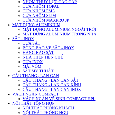
NHÔM THỦY LỰC CAO CẤP
CỬA NHÔM TOPAL
CỬA NHÔM PMA
CỬA NHÔM SLIM
CỬA NHÔM MAXPRO JP
MẶT DỰNG ALUMINIUM
MẶT DỰNG ALUMINIUM NGOÀI TRỜI
MẶT DỰNG ALUMINIUM TRONG NHÀ
SẮT - INOX
CỬA SẮT
BÔNG BẢO VỆ SẮT - INOX
HÀNG RÀO SẮT
NHÀ THÉP TIỀN CHẾ
CỬA INOX
MÁI VÒM
SẮT MỸ THUẬT
CẦU THANG , LAN CAN
CẦU THANG - LAN CAN SẮT
CẦU THANG - LAN CAN KÍNH
CẦU THANG - LAN CAN INOX
VÁCH NGĂN COMPACT
VÁCH NGĂN VỆ SINH COMPACT HPL
NỘI THẤT TỔNG HỢP
NỘI THẤT PHÒNG KHÁCH
NỘI THẤT PHÒNG NGỦ