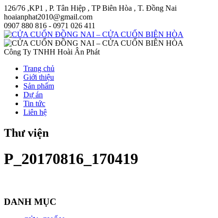
126/76 ,KP1 , P. Tân Hiệp , TP Biên Hòa , T. Đồng Nai
hoaianphat2010@gmail.com
0907 880 816 - 0971 026 411
Công Ty TNHH Hoài Ân Phát
Trang chủ
Giới thiệu
Sản phẩm
Dự án
Tin tức
Liên hệ
Thư viện
P_20170816_170419
DANH MỤC