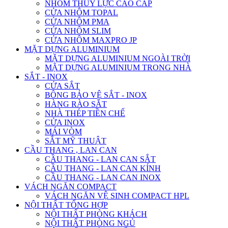
NHÔM THỦY LỰC CAO CẤP
CỬA NHÔM TOPAL
CỬA NHÔM PMA
CỬA NHÔM SLIM
CỬA NHÔM MAXPRO JP
MẶT DỰNG ALUMINIUM
MẶT DỰNG ALUMINIUM NGOÀI TRỜI
MẶT DỰNG ALUMINIUM TRONG NHÀ
SẮT - INOX
CỬA SẮT
BÔNG BẢO VỆ SẮT - INOX
HÀNG RÀO SẮT
NHÀ THÉP TIỀN CHẾ
CỬA INOX
MÁI VÒM
SẮT MỸ THUẬT
CẦU THANG , LAN CAN
CẦU THANG - LAN CAN SẮT
CẦU THANG - LAN CAN KÍNH
CẦU THANG - LAN CAN INOX
VÁCH NGĂN COMPACT
VÁCH NGĂN VỆ SINH COMPACT HPL
NỘI THẤT TỔNG HỢP
NỘI THẤT PHÒNG KHÁCH
NỘI THẤT PHÒNG NGỦ