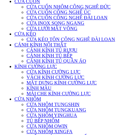
CỬA CUỐN
CỬA CUỐN NHÔM CÔNG NGHỆ ĐỨC
CỬA CUỐN CÔNG NGHỆ ÚC
CỬA CUỐN CÔNG NGHỆ ĐÀI LOAN
CỬA INOX SONG NGANG
CỬA LƯỚI MẮT VÕNG
CỬA KÉO
CỬA KÉO TÔN CÔNG NGHỆ ĐÀI LOAN
CÁNH KÍNH NỘI THẤT
CÁNH KÍNH TỦ RƯỢU
CÁNH KÍNH TỦ BẾP
CÁNH KÍNH TỦ QUẦN ÁO
KÍNH CƯỜNG LỰC
CỬA KÍNH CƯỜNG LỰC
VÁCH KÍNH CƯỜNG LỰC
MẶT DỰNG KÍNH CƯỜNG LỰC
KÍNH MÀU
MÁI CHE KÍNH CƯỜNG LỰC
CỬA NHÔM
CỬA NHÔM TUNGSHIN
CỬA NHÔM TUNGKUANG
CỬA NHÔM YINGHUA
TỦ BẾP NHÔM
CỬA NHÔM OWIN
CỬA NHÔM XINGFA