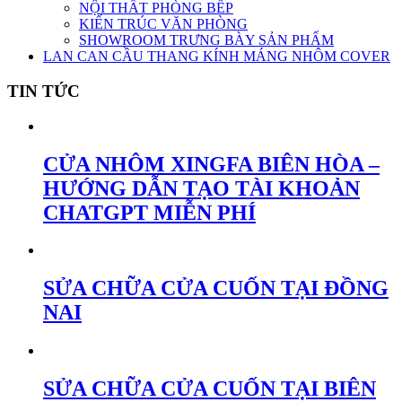
NỘI THẤT PHÒNG BẾP
KIẾN TRÚC VĂN PHÒNG
SHOWROOM TRƯNG BÀY SẢN PHẨM
LAN CAN CẦU THANG KÍNH MÁNG NHÔM COVER
TIN TỨC
CỬA NHÔM XINGFA BIÊN HÒA –
HƯỚNG DẪN TẠO TÀI KHOẢN
CHATGPT MIỄN PHÍ
SỬA CHỮA CỬA CUỐN TẠI ĐỒNG
NAI
SỬA CHỮA CỬA CUỐN TẠI BIÊN