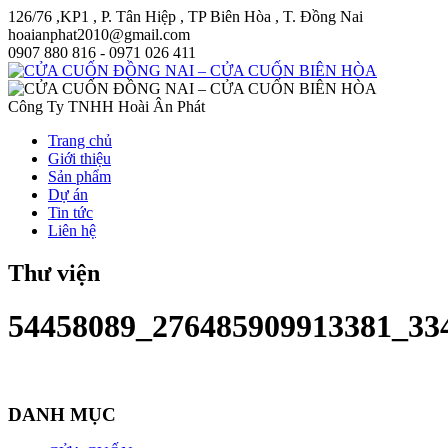
126/76 ,KP1 , P. Tân Hiệp , TP Biên Hòa , T. Đồng Nai
hoaianphat2010@gmail.com
0907 880 816 - 0971 026 411
Công Ty TNHH Hoài Ân Phát
Trang chủ
Giới thiệu
Sản phẩm
Dự án
Tin tức
Liên hệ
Thư viện
54458089_276485909913381_33
DANH MỤC