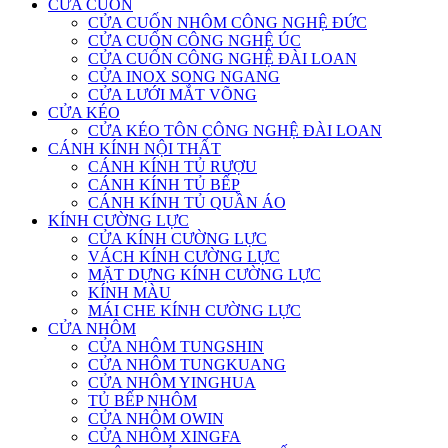
CỬA CUỐN
CỬA CUỐN NHÔM CÔNG NGHỆ ĐỨC
CỬA CUỐN CÔNG NGHỆ ÚC
CỬA CUỐN CÔNG NGHỆ ĐÀI LOAN
CỬA INOX SONG NGANG
CỬA LƯỚI MẮT VÕNG
CỬA KÉO
CỬA KÉO TÔN CÔNG NGHỆ ĐÀI LOAN
CÁNH KÍNH NỘI THẤT
CÁNH KÍNH TỦ RƯỢU
CÁNH KÍNH TỦ BẾP
CÁNH KÍNH TỦ QUẦN ÁO
KÍNH CƯỜNG LỰC
CỬA KÍNH CƯỜNG LỰC
VÁCH KÍNH CƯỜNG LỰC
MẶT DỰNG KÍNH CƯỜNG LỰC
KÍNH MÀU
MÁI CHE KÍNH CƯỜNG LỰC
CỬA NHÔM
CỬA NHÔM TUNGSHIN
CỬA NHÔM TUNGKUANG
CỬA NHÔM YINGHUA
TỦ BẾP NHÔM
CỬA NHÔM OWIN
CỬA NHÔM XINGFA