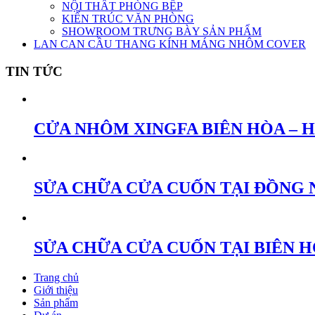
NỘI THẤT PHÒNG BẾP
KIẾN TRÚC VĂN PHÒNG
SHOWROOM TRƯNG BÀY SẢN PHẨM
LAN CAN CẦU THANG KÍNH MÁNG NHÔM COVER
TIN TỨC
CỬA NHÔM XINGFA BIÊN HÒA – 
SỬA CHỮA CỬA CUỐN TẠI ĐỒNG 
SỬA CHỮA CỬA CUỐN TẠI BIÊN 
Trang chủ
Giới thiệu
Sản phẩm