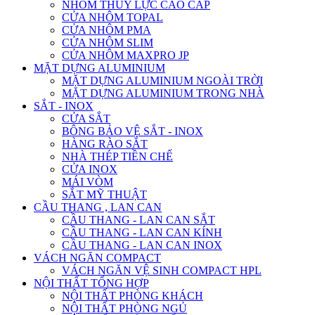
NHÔM THỦY LỰC CAO CẤP
CỬA NHÔM TOPAL
CỬA NHÔM PMA
CỬA NHÔM SLIM
CỬA NHÔM MAXPRO JP
MẶT DỰNG ALUMINIUM
MẶT DỰNG ALUMINIUM NGOÀI TRỜI
MẶT DỰNG ALUMINIUM TRONG NHÀ
SẮT - INOX
CỬA SẮT
BÔNG BẢO VỆ SẮT - INOX
HÀNG RÀO SẮT
NHÀ THÉP TIỀN CHẾ
CỬA INOX
MÁI VÒM
SẮT MỸ THUẬT
CẦU THANG , LAN CAN
CẦU THANG - LAN CAN SẮT
CẦU THANG - LAN CAN KÍNH
CẦU THANG - LAN CAN INOX
VÁCH NGĂN COMPACT
VÁCH NGĂN VỆ SINH COMPACT HPL
NỘI THẤT TỔNG HỢP
NỘI THẤT PHÒNG KHÁCH
NỘI THẤT PHÒNG NGỦ