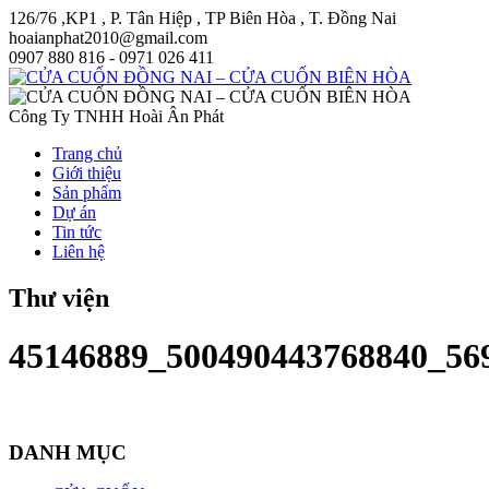
126/76 ,KP1 , P. Tân Hiệp , TP Biên Hòa , T. Đồng Nai
hoaianphat2010@gmail.com
0907 880 816 - 0971 026 411
Công Ty TNHH Hoài Ân Phát
Trang chủ
Giới thiệu
Sản phẩm
Dự án
Tin tức
Liên hệ
Thư viện
45146889_500490443768840_56
DANH MỤC