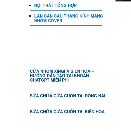
NỘI THẤT TỔNG HỢP
LAN CAN CẦU THANG KÍNH MÁNG
NHÔM COVER
TIN TỨC
CỬA NHÔM XINGFA BIÊN HÒA –
HƯỚNG DẪN TẠO TÀI KHOẢN
CHATGPT MIỄN PHÍ
SỬA CHỮA CỬA CUỐN TẠI ĐỒNG NAI
SỬA CHỮA CỬA CUỐN TẠI BIÊN HÒA