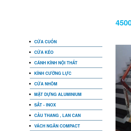
DANH MỤC
450
CỬA CUỐN
CỬA KÉO
CÁNH KÍNH NỘI THẤT
KÍNH CƯỜNG LỰC
CỬA NHÔM
MẶT DỰNG ALUMINIUM
SẮT - INOX
CẦU THANG , LAN CAN
VÁCH NGĂN COMPACT