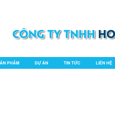
ng Nai
hoaianphat2010@gmail.com
ẢN PHẨM
DỰ ÁN
TIN TỨC
LIÊN HỆ
THƯ VIỆN