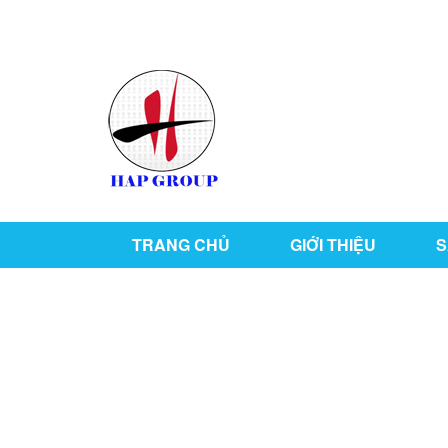
126/76 ,KP1 , P. Tân Hiệp , TP Biên Hòa , T. Đồ
TRANG CHỦ
GIỚI THIỆU
S