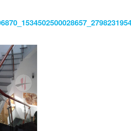
06870_1534502500028657_279823195