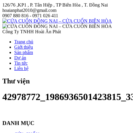
126/76 ,KP1 , P. Tân Hiệp , TP Biên Hòa , T. Đồng Nai
hoaianphat2010@gmail.com
0907 880 816 - 0971 026 411
Công Ty TNHH Hoài Ân Phát
Trang chủ
Giới thiệu
Sản phẩm
Dự án
Tin tức
Liên hệ
Thư viện
42978772_1986936501423815_3
DANH MỤC