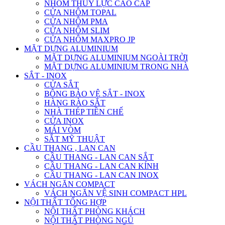
NHÔM THỦY LỰC CAO CẤP
CỬA NHÔM TOPAL
CỬA NHÔM PMA
CỬA NHÔM SLIM
CỬA NHÔM MAXPRO JP
MẶT DỰNG ALUMINIUM
MẶT DỰNG ALUMINIUM NGOÀI TRỜI
MẶT DỰNG ALUMINIUM TRONG NHÀ
SẮT - INOX
CỬA SẮT
BÔNG BẢO VỆ SẮT - INOX
HÀNG RÀO SẮT
NHÀ THÉP TIỀN CHẾ
CỬA INOX
MÁI VÒM
SẮT MỸ THUẬT
CẦU THANG , LAN CAN
CẦU THANG - LAN CAN SẮT
CẦU THANG - LAN CAN KÍNH
CẦU THANG - LAN CAN INOX
VÁCH NGĂN COMPACT
VÁCH NGĂN VỆ SINH COMPACT HPL
NỘI THẤT TỔNG HỢP
NỘI THẤT PHÒNG KHÁCH
NỘI THẤT PHÒNG NGỦ