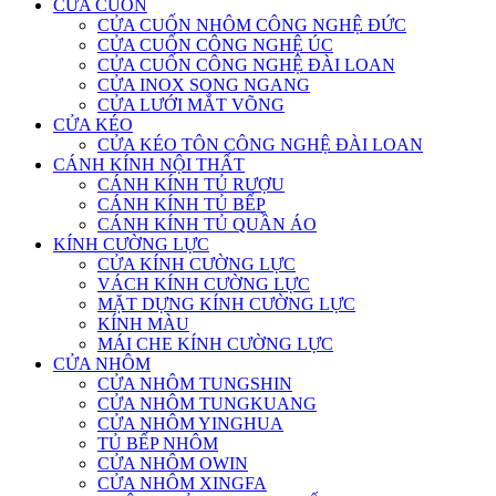
CỬA CUỐN
CỬA CUỐN NHÔM CÔNG NGHỆ ĐỨC
CỬA CUỐN CÔNG NGHỆ ÚC
CỬA CUỐN CÔNG NGHỆ ĐÀI LOAN
CỬA INOX SONG NGANG
CỬA LƯỚI MẮT VÕNG
CỬA KÉO
CỬA KÉO TÔN CÔNG NGHỆ ĐÀI LOAN
CÁNH KÍNH NỘI THẤT
CÁNH KÍNH TỦ RƯỢU
CÁNH KÍNH TỦ BẾP
CÁNH KÍNH TỦ QUẦN ÁO
KÍNH CƯỜNG LỰC
CỬA KÍNH CƯỜNG LỰC
VÁCH KÍNH CƯỜNG LỰC
MẶT DỰNG KÍNH CƯỜNG LỰC
KÍNH MÀU
MÁI CHE KÍNH CƯỜNG LỰC
CỬA NHÔM
CỬA NHÔM TUNGSHIN
CỬA NHÔM TUNGKUANG
CỬA NHÔM YINGHUA
TỦ BẾP NHÔM
CỬA NHÔM OWIN
CỬA NHÔM XINGFA