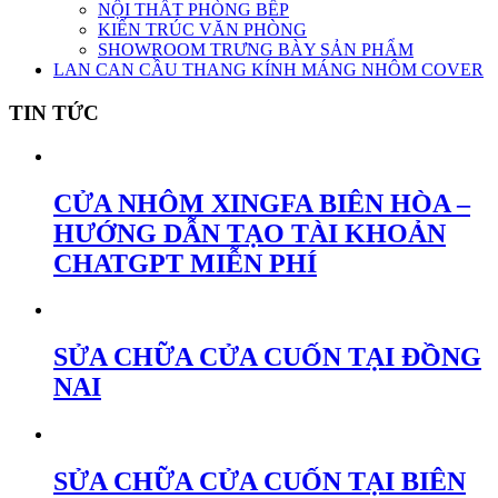
NỘI THẤT PHÒNG BẾP
KIẾN TRÚC VĂN PHÒNG
SHOWROOM TRƯNG BÀY SẢN PHẨM
LAN CAN CẦU THANG KÍNH MÁNG NHÔM COVER
TIN TỨC
CỬA NHÔM XINGFA BIÊN HÒA –
HƯỚNG DẪN TẠO TÀI KHOẢN
CHATGPT MIỄN PHÍ
SỬA CHỮA CỬA CUỐN TẠI ĐỒNG
NAI
SỬA CHỮA CỬA CUỐN TẠI BIÊN