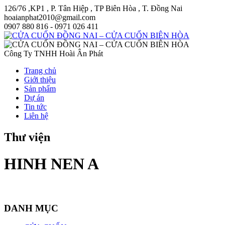
126/76 ,KP1 , P. Tân Hiệp , TP Biên Hòa , T. Đồng Nai
hoaianphat2010@gmail.com
0907 880 816 - 0971 026 411
Công Ty TNHH Hoài Ân Phát
Trang chủ
Giới thiệu
Sản phẩm
Dự án
Tin tức
Liên hệ
Thư viện
HINH NEN A
DANH MỤC