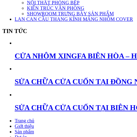
NỘI THẤT PHÒNG BẾP
KIẾN TRÚC VĂN PHÒNG
SHOWROOM TRƯNG BÀY SẢN PHẨM
LAN CAN CẦU THANG KÍNH MÁNG NHÔM COVER
TIN TỨC
CỬA NHÔM XINGFA BIÊN HÒA – 
SỬA CHỮA CỬA CUỐN TẠI ĐỒNG 
SỬA CHỮA CỬA CUỐN TẠI BIÊN 
Trang chủ
Giới thiệu
Sản phẩm