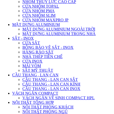
NHÔM THỦY LỰC CAO CẤP
CỬA NHÔM TOPAL
CỬA NHÔM PMA
CỬA NHÔM SLIM
CỬA NHÔM MAXPRO JP
MẶT DỰNG ALUMINIUM
MẶT DỰNG ALUMINIUM NGOÀI TRỜI
MẶT DỰNG ALUMINIUM TRONG NHÀ
SẮT - INOX
CỬA SẮT
BÔNG BẢO VỆ SẮT - INOX
HÀNG RÀO SẮT
NHÀ THÉP TIỀN CHẾ
CỬA INOX
MÁI VÒM
SẮT MỸ THUẬT
CẦU THANG , LAN CAN
CẦU THANG - LAN CAN SẮT
CẦU THANG - LAN CAN KÍNH
CẦU THANG - LAN CAN INOX
VÁCH NGĂN COMPACT
VÁCH NGĂN VỆ SINH COMPACT HPL
NỘI THẤT TỔNG HỢP
NỘI THẤT PHÒNG KHÁCH
NỘI THẤT PHÒNG NGỦ