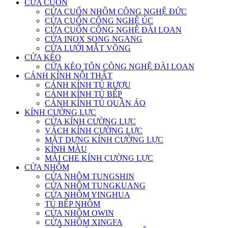
CỬA CUỐN
CỬA CUỐN NHÔM CÔNG NGHỆ ĐỨC
CỬA CUỐN CÔNG NGHỆ ÚC
CỬA CUỐN CÔNG NGHỆ ĐÀI LOAN
CỬA INOX SONG NGANG
CỬA LƯỚI MẮT VÕNG
CỬA KÉO
CỬA KÉO TÔN CÔNG NGHỆ ĐÀI LOAN
CÁNH KÍNH NỘI THẤT
CÁNH KÍNH TỦ RƯỢU
CÁNH KÍNH TỦ BẾP
CÁNH KÍNH TỦ QUẦN ÁO
KÍNH CƯỜNG LỰC
CỬA KÍNH CƯỜNG LỰC
VÁCH KÍNH CƯỜNG LỰC
MẶT DỰNG KÍNH CƯỜNG LỰC
KÍNH MÀU
MÁI CHE KÍNH CƯỜNG LỰC
CỬA NHÔM
CỬA NHÔM TUNGSHIN
CỬA NHÔM TUNGKUANG
CỬA NHÔM YINGHUA
TỦ BẾP NHÔM
CỬA NHÔM OWIN
CỬA NHÔM XINGFA