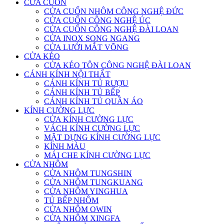
CỬA CUỐN
CỬA CUỐN NHÔM CÔNG NGHỆ ĐỨC
CỬA CUỐN CÔNG NGHỆ ÚC
CỬA CUỐN CÔNG NGHỆ ĐÀI LOAN
CỬA INOX SONG NGANG
CỬA LƯỚI MẮT VÕNG
CỬA KÉO
CỬA KÉO TÔN CÔNG NGHỆ ĐÀI LOAN
CÁNH KÍNH NỘI THẤT
CÁNH KÍNH TỦ RƯỢU
CÁNH KÍNH TỦ BẾP
CÁNH KÍNH TỦ QUẦN ÁO
KÍNH CƯỜNG LỰC
CỬA KÍNH CƯỜNG LỰC
VÁCH KÍNH CƯỜNG LỰC
MẶT DỰNG KÍNH CƯỜNG LỰC
KÍNH MÀU
MÁI CHE KÍNH CƯỜNG LỰC
CỬA NHÔM
CỬA NHÔM TUNGSHIN
CỬA NHÔM TUNGKUANG
CỬA NHÔM YINGHUA
TỦ BẾP NHÔM
CỬA NHÔM OWIN
CỬA NHÔM XINGFA