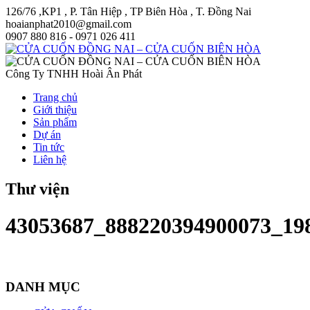
126/76 ,KP1 , P. Tân Hiệp , TP Biên Hòa , T. Đồng Nai
hoaianphat2010@gmail.com
0907 880 816 - 0971 026 411
Công Ty TNHH Hoài Ân Phát
Trang chủ
Giới thiệu
Sản phẩm
Dự án
Tin tức
Liên hệ
Thư viện
43053687_888220394900073_19
DANH MỤC