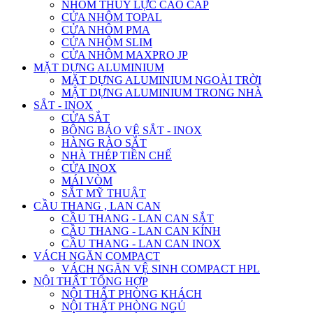
NHÔM THỦY LỰC CAO CẤP
CỬA NHÔM TOPAL
CỬA NHÔM PMA
CỬA NHÔM SLIM
CỬA NHÔM MAXPRO JP
MẶT DỰNG ALUMINIUM
MẶT DỰNG ALUMINIUM NGOÀI TRỜI
MẶT DỰNG ALUMINIUM TRONG NHÀ
SẮT - INOX
CỬA SẮT
BÔNG BẢO VỆ SẮT - INOX
HÀNG RÀO SẮT
NHÀ THÉP TIỀN CHẾ
CỬA INOX
MÁI VÒM
SẮT MỸ THUẬT
CẦU THANG , LAN CAN
CẦU THANG - LAN CAN SẮT
CẦU THANG - LAN CAN KÍNH
CẦU THANG - LAN CAN INOX
VÁCH NGĂN COMPACT
VÁCH NGĂN VỆ SINH COMPACT HPL
NỘI THẤT TỔNG HỢP
NỘI THẤT PHÒNG KHÁCH
NỘI THẤT PHÒNG NGỦ