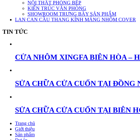
NỘI THẤT PHÒNG BẾP
KIẾN TRÚC VĂN PHÒNG
SHOWROOM TRƯNG BÀY SẢN PHẨM
LAN CAN CẦU THANG KÍNH MÁNG NHÔM COVER
TIN TỨC
CỬA NHÔM XINGFA BIÊN HÒA – 
SỬA CHỮA CỬA CUỐN TẠI ĐỒNG 
SỬA CHỮA CỬA CUỐN TẠI BIÊN 
Trang chủ
Giới thiệu
Sản phẩm