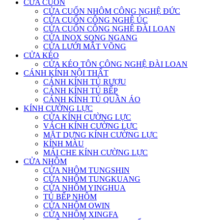
CỬA CUỐN
CỬA CUỐN NHÔM CÔNG NGHỆ ĐỨC
CỬA CUỐN CÔNG NGHỆ ÚC
CỬA CUỐN CÔNG NGHỆ ĐÀI LOAN
CỬA INOX SONG NGANG
CỬA LƯỚI MẮT VÕNG
CỬA KÉO
CỬA KÉO TÔN CÔNG NGHỆ ĐÀI LOAN
CÁNH KÍNH NỘI THẤT
CÁNH KÍNH TỦ RƯỢU
CÁNH KÍNH TỦ BẾP
CÁNH KÍNH TỦ QUẦN ÁO
KÍNH CƯỜNG LỰC
CỬA KÍNH CƯỜNG LỰC
VÁCH KÍNH CƯỜNG LỰC
MẶT DỰNG KÍNH CƯỜNG LỰC
KÍNH MÀU
MÁI CHE KÍNH CƯỜNG LỰC
CỬA NHÔM
CỬA NHÔM TUNGSHIN
CỬA NHÔM TUNGKUANG
CỬA NHÔM YINGHUA
TỦ BẾP NHÔM
CỬA NHÔM OWIN
CỬA NHÔM XINGFA