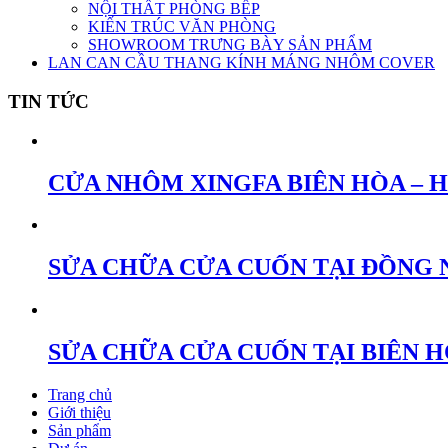
NỘI THẤT PHÒNG BẾP
KIẾN TRÚC VĂN PHÒNG
SHOWROOM TRƯNG BÀY SẢN PHẨM
LAN CAN CẦU THANG KÍNH MÁNG NHÔM COVER
TIN TỨC
CỬA NHÔM XINGFA BIÊN HÒA – 
SỬA CHỮA CỬA CUỐN TẠI ĐỒNG 
SỬA CHỮA CỬA CUỐN TẠI BIÊN 
Trang chủ
Giới thiệu
Sản phẩm