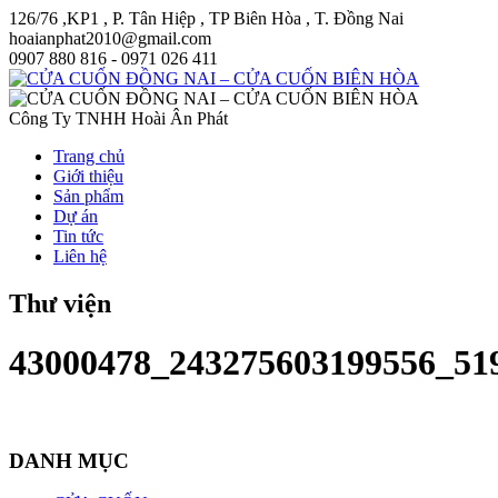
126/76 ,KP1 , P. Tân Hiệp , TP Biên Hòa , T. Đồng Nai
hoaianphat2010@gmail.com
0907 880 816 - 0971 026 411
Công Ty TNHH Hoài Ân Phát
Trang chủ
Giới thiệu
Sản phẩm
Dự án
Tin tức
Liên hệ
Thư viện
43000478_243275603199556_51
DANH MỤC