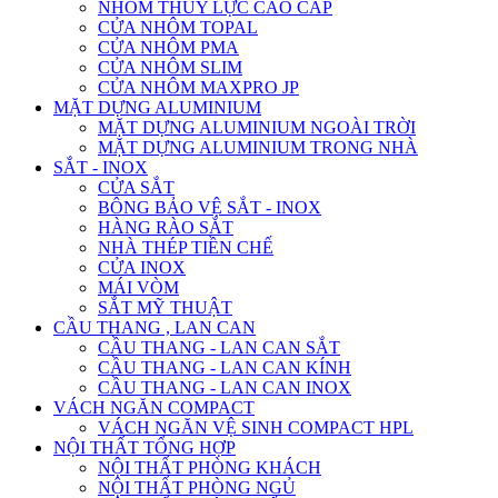
NHÔM THỦY LỰC CAO CẤP
CỬA NHÔM TOPAL
CỬA NHÔM PMA
CỬA NHÔM SLIM
CỬA NHÔM MAXPRO JP
MẶT DỰNG ALUMINIUM
MẶT DỰNG ALUMINIUM NGOÀI TRỜI
MẶT DỰNG ALUMINIUM TRONG NHÀ
SẮT - INOX
CỬA SẮT
BÔNG BẢO VỆ SẮT - INOX
HÀNG RÀO SẮT
NHÀ THÉP TIỀN CHẾ
CỬA INOX
MÁI VÒM
SẮT MỸ THUẬT
CẦU THANG , LAN CAN
CẦU THANG - LAN CAN SẮT
CẦU THANG - LAN CAN KÍNH
CẦU THANG - LAN CAN INOX
VÁCH NGĂN COMPACT
VÁCH NGĂN VỆ SINH COMPACT HPL
NỘI THẤT TỔNG HỢP
NỘI THẤT PHÒNG KHÁCH
NỘI THẤT PHÒNG NGỦ