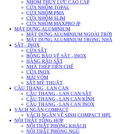
NHÔM THỦY LỰC CAO CẤP
CỬA NHÔM TOPAL
CỬA NHÔM PMA
CỬA NHÔM SLIM
CỬA NHÔM MAXPRO JP
MẶT DỰNG ALUMINIUM
MẶT DỰNG ALUMINIUM NGOÀI TRỜI
MẶT DỰNG ALUMINIUM TRONG NHÀ
SẮT - INOX
CỬA SẮT
BÔNG BẢO VỆ SẮT - INOX
HÀNG RÀO SẮT
NHÀ THÉP TIỀN CHẾ
CỬA INOX
MÁI VÒM
SẮT MỸ THUẬT
CẦU THANG , LAN CAN
CẦU THANG - LAN CAN SẮT
CẦU THANG - LAN CAN KÍNH
CẦU THANG - LAN CAN INOX
VÁCH NGĂN COMPACT
VÁCH NGĂN VỆ SINH COMPACT HPL
NỘI THẤT TỔNG HỢP
NỘI THẤT PHÒNG KHÁCH
NỘI THẤT PHÒNG NGỦ