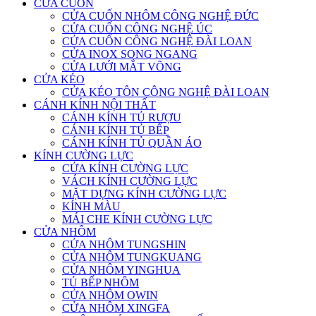
CỬA CUỐN
CỬA CUỐN NHÔM CÔNG NGHỆ ĐỨC
CỬA CUỐN CÔNG NGHỆ ÚC
CỬA CUỐN CÔNG NGHỆ ĐÀI LOAN
CỬA INOX SONG NGANG
CỬA LƯỚI MẮT VÕNG
CỬA KÉO
CỬA KÉO TÔN CÔNG NGHỆ ĐÀI LOAN
CÁNH KÍNH NỘI THẤT
CÁNH KÍNH TỦ RƯỢU
CÁNH KÍNH TỦ BẾP
CÁNH KÍNH TỦ QUẦN ÁO
KÍNH CƯỜNG LỰC
CỬA KÍNH CƯỜNG LỰC
VÁCH KÍNH CƯỜNG LỰC
MẶT DỰNG KÍNH CƯỜNG LỰC
KÍNH MÀU
MÁI CHE KÍNH CƯỜNG LỰC
CỬA NHÔM
CỬA NHÔM TUNGSHIN
CỬA NHÔM TUNGKUANG
CỬA NHÔM YINGHUA
TỦ BẾP NHÔM
CỬA NHÔM OWIN
CỬA NHÔM XINGFA