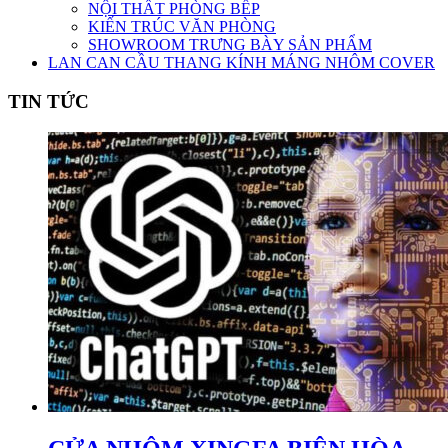
NỘI THẤT PHÒNG BẾP
KIẾN TRÚC VĂN PHÒNG
SHOWROOM TRƯNG BÀY SẢN PHẨM
LAN CAN CẦU THANG KÍNH MÁNG NHÔM COVER
TIN TỨC