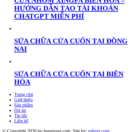
CỬA NHÔM XINGFA BIÊN HÒA –
HƯỚNG DẪN TẠO TÀI KHOẢN
CHATGPT MIỄN PHÍ
SỬA CHỮA CỬA CUỐN TẠI ĐỒNG
NAI
SỬA CHỮA CỬA CUỐN TẠI BIÊN
HÒA
Trang chủ
Giới thiệu
Sản phẩm
Dự án
Tin tức
Liên hệ
© Copyright 2026 by hapgroup.com. Site by:
roboxt.com