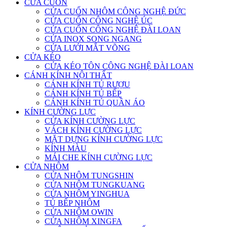
CỬA CUỐN
CỬA CUỐN NHÔM CÔNG NGHỆ ĐỨC
CỬA CUỐN CÔNG NGHỆ ÚC
CỬA CUỐN CÔNG NGHỆ ĐÀI LOAN
CỬA INOX SONG NGANG
CỬA LƯỚI MẮT VÕNG
CỬA KÉO
CỬA KÉO TÔN CÔNG NGHỆ ĐÀI LOAN
CÁNH KÍNH NỘI THẤT
CÁNH KÍNH TỦ RƯỢU
CÁNH KÍNH TỦ BẾP
CÁNH KÍNH TỦ QUẦN ÁO
KÍNH CƯỜNG LỰC
CỬA KÍNH CƯỜNG LỰC
VÁCH KÍNH CƯỜNG LỰC
MẶT DỰNG KÍNH CƯỜNG LỰC
KÍNH MÀU
MÁI CHE KÍNH CƯỜNG LỰC
CỬA NHÔM
CỬA NHÔM TUNGSHIN
CỬA NHÔM TUNGKUANG
CỬA NHÔM YINGHUA
TỦ BẾP NHÔM
CỬA NHÔM OWIN
CỬA NHÔM XINGFA