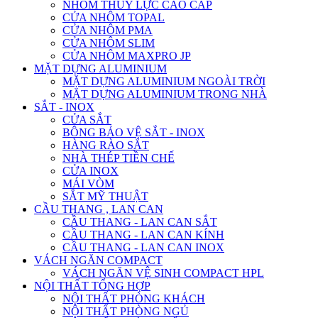
NHÔM THỦY LỰC CAO CẤP
CỬA NHÔM TOPAL
CỬA NHÔM PMA
CỬA NHÔM SLIM
CỬA NHÔM MAXPRO JP
MẶT DỰNG ALUMINIUM
MẶT DỰNG ALUMINIUM NGOÀI TRỜI
MẶT DỰNG ALUMINIUM TRONG NHÀ
SẮT - INOX
CỬA SẮT
BÔNG BẢO VỆ SẮT - INOX
HÀNG RÀO SẮT
NHÀ THÉP TIỀN CHẾ
CỬA INOX
MÁI VÒM
SẮT MỸ THUẬT
CẦU THANG , LAN CAN
CẦU THANG - LAN CAN SẮT
CẦU THANG - LAN CAN KÍNH
CẦU THANG - LAN CAN INOX
VÁCH NGĂN COMPACT
VÁCH NGĂN VỆ SINH COMPACT HPL
NỘI THẤT TỔNG HỢP
NỘI THẤT PHÒNG KHÁCH
NỘI THẤT PHÒNG NGỦ