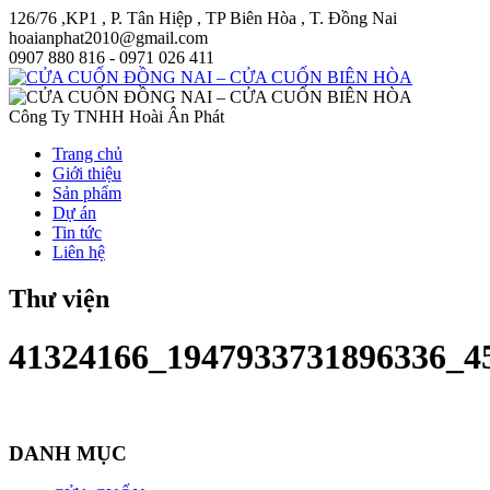
126/76 ,KP1 , P. Tân Hiệp , TP Biên Hòa , T. Đồng Nai
hoaianphat2010@gmail.com
0907 880 816 - 0971 026 411
Công Ty TNHH Hoài Ân Phát
Trang chủ
Giới thiệu
Sản phẩm
Dự án
Tin tức
Liên hệ
Thư viện
41324166_1947933731896336_4
DANH MỤC