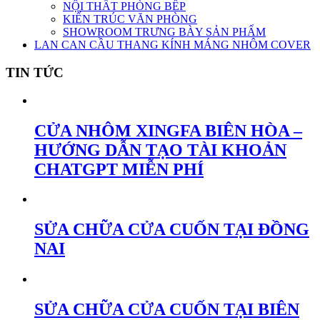
NỘI THẤT PHÒNG BẾP
KIẾN TRÚC VĂN PHÒNG
SHOWROOM TRƯNG BÀY SẢN PHẨM
LAN CAN CẦU THANG KÍNH MÁNG NHÔM COVER
TIN TỨC
CỬA NHÔM XINGFA BIÊN HÒA –
HƯỚNG DẪN TẠO TÀI KHOẢN
CHATGPT MIỄN PHÍ
SỬA CHỮA CỬA CUỐN TẠI ĐỒNG
NAI
SỬA CHỮA CỬA CUỐN TẠI BIÊN