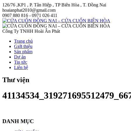
126/76 ,KP1 , P. Tân Hiệp , TP Biên Hòa , T. Đồng Nai
hoaianphat2010@gmail.com
0907 880 816 - 0971 026 411
Công Ty TNHH Hoài Ân Phát
Trang chủ
Giới thiệu
Sản phẩm
Dự án
Tin tức
Liên hệ
Thư viện
41134534_319271695512479_66
DANH MỤC