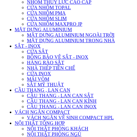
NHÔM THỦY LỰC CAO CẤP
CỬA NHÔM TOPAL
CỬA NHÔM PMA
CỬA NHÔM SLIM
CỬA NHÔM MAXPRO JP
MẶT DỰNG ALUMINIUM
MẶT DỰNG ALUMINIUM NGOÀI TRỜI
MẶT DỰNG ALUMINIUM TRONG NHÀ
SẮT - INOX
CỬA SẮT
BÔNG BẢO VỆ SẮT - INOX
HÀNG RÀO SẮT
NHÀ THÉP TIỀN CHẾ
CỬA INOX
MÁI VÒM
SẮT MỸ THUẬT
CẦU THANG , LAN CAN
CẦU THANG - LAN CAN SẮT
CẦU THANG - LAN CAN KÍNH
CẦU THANG - LAN CAN INOX
VÁCH NGĂN COMPACT
VÁCH NGĂN VỆ SINH COMPACT HPL
NỘI THẤT TỔNG HỢP
NỘI THẤT PHÒNG KHÁCH
NỘI THẤT PHÒNG NGỦ