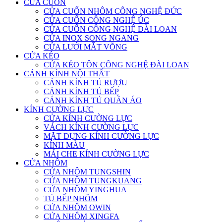
CỬA CUỐN
CỬA CUỐN NHÔM CÔNG NGHỆ ĐỨC
CỬA CUỐN CÔNG NGHỆ ÚC
CỬA CUỐN CÔNG NGHỆ ĐÀI LOAN
CỬA INOX SONG NGANG
CỬA LƯỚI MẮT VÕNG
CỬA KÉO
CỬA KÉO TÔN CÔNG NGHỆ ĐÀI LOAN
CÁNH KÍNH NỘI THẤT
CÁNH KÍNH TỦ RƯỢU
CÁNH KÍNH TỦ BẾP
CÁNH KÍNH TỦ QUẦN ÁO
KÍNH CƯỜNG LỰC
CỬA KÍNH CƯỜNG LỰC
VÁCH KÍNH CƯỜNG LỰC
MẶT DỰNG KÍNH CƯỜNG LỰC
KÍNH MÀU
MÁI CHE KÍNH CƯỜNG LỰC
CỬA NHÔM
CỬA NHÔM TUNGSHIN
CỬA NHÔM TUNGKUANG
CỬA NHÔM YINGHUA
TỦ BẾP NHÔM
CỬA NHÔM OWIN
CỬA NHÔM XINGFA