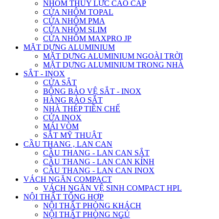
NHÔM THỦY LỰC CAO CẤP
CỬA NHÔM TOPAL
CỬA NHÔM PMA
CỬA NHÔM SLIM
CỬA NHÔM MAXPRO JP
MẶT DỰNG ALUMINIUM
MẶT DỰNG ALUMINIUM NGOÀI TRỜI
MẶT DỰNG ALUMINIUM TRONG NHÀ
SẮT - INOX
CỬA SẮT
BÔNG BẢO VỆ SẮT - INOX
HÀNG RÀO SẮT
NHÀ THÉP TIỀN CHẾ
CỬA INOX
MÁI VÒM
SẮT MỸ THUẬT
CẦU THANG , LAN CAN
CẦU THANG - LAN CAN SẮT
CẦU THANG - LAN CAN KÍNH
CẦU THANG - LAN CAN INOX
VÁCH NGĂN COMPACT
VÁCH NGĂN VỆ SINH COMPACT HPL
NỘI THẤT TỔNG HỢP
NỘI THẤT PHÒNG KHÁCH
NỘI THẤT PHÒNG NGỦ