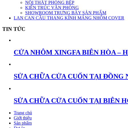
NỘI THẤT PHÒNG BẾP
KIẾN TRÚC VĂN PHÒNG
SHOWROOM TRƯNG BÀY SẢN PHẨM
LAN CAN CẦU THANG KÍNH MÁNG NHÔM COVER
TIN TỨC
CỬA NHÔM XINGFA BIÊN HÒA – 
SỬA CHỮA CỬA CUỐN TẠI ĐỒNG 
SỬA CHỮA CỬA CUỐN TẠI BIÊN 
Trang chủ
Giới thiệu
Sản phẩm