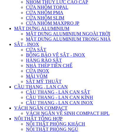
NHÔM THỦY LỰC CAO CẤP
CỬA NHÔM TOPAL
CỬA NHÔM PMA
CỬA NHÔM SLIM
CỬA NHÔM MAXPRO JP
MẶT DỰNG ALUMINIUM
MẶT DỰNG ALUMINIUM NGOÀI TRỜI
MẶT DỰNG ALUMINIUM TRONG NHÀ
SẮT - INOX
CỬA SẮT
BÔNG BẢO VỆ SẮT - INOX
HÀNG RÀO SẮT
NHÀ THÉP TIỀN CHẾ
CỬA INOX
MÁI VÒM
SẮT MỸ THUẬT
CẦU THANG , LAN CAN
CẦU THANG - LAN CAN SẮT
CẦU THANG - LAN CAN KÍNH
CẦU THANG - LAN CAN INOX
VÁCH NGĂN COMPACT
VÁCH NGĂN VỆ SINH COMPACT HPL
NỘI THẤT TỔNG HỢP
NỘI THẤT PHÒNG KHÁCH
NỘI THẤT PHÒNG NGỦ