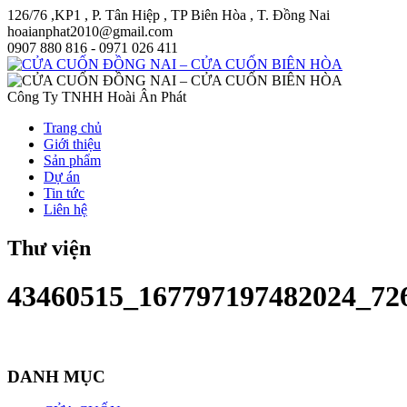
126/76 ,KP1 , P. Tân Hiệp , TP Biên Hòa , T. Đồng Nai
hoaianphat2010@gmail.com
0907 880 816 - 0971 026 411
Công Ty TNHH Hoài Ân Phát
Trang chủ
Giới thiệu
Sản phẩm
Dự án
Tin tức
Liên hệ
Thư viện
43460515_167797197482024_72
DANH MỤC