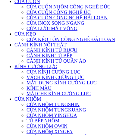
CỬA CUỐN
CỬA CUỐN NHÔM CÔNG NGHỆ ĐỨC
CỬA CUỐN CÔNG NGHỆ ÚC
CỬA CUỐN CÔNG NGHỆ ĐÀI LOAN
CỬA INOX SONG NGANG
CỬA LƯỚI MẮT VÕNG
CỬA KÉO
CỬA KÉO TÔN CÔNG NGHỆ ĐÀI LOAN
CÁNH KÍNH NỘI THẤT
CÁNH KÍNH TỦ RƯỢU
CÁNH KÍNH TỦ BẾP
CÁNH KÍNH TỦ QUẦN ÁO
KÍNH CƯỜNG LỰC
CỬA KÍNH CƯỜNG LỰC
VÁCH KÍNH CƯỜNG LỰC
MẶT DỰNG KÍNH CƯỜNG LỰC
KÍNH MÀU
MÁI CHE KÍNH CƯỜNG LỰC
CỬA NHÔM
CỬA NHÔM TUNGSHIN
CỬA NHÔM TUNGKUANG
CỬA NHÔM YINGHUA
TỦ BẾP NHÔM
CỬA NHÔM OWIN
CỬA NHÔM XINGFA