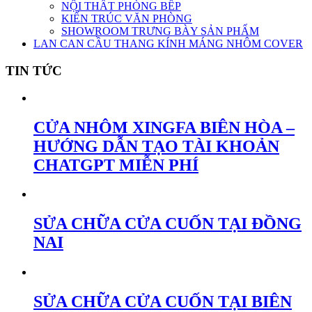
NỘI THẤT PHÒNG BẾP
KIẾN TRÚC VĂN PHÒNG
SHOWROOM TRƯNG BÀY SẢN PHẨM
LAN CAN CẦU THANG KÍNH MÁNG NHÔM COVER
TIN TỨC
CỬA NHÔM XINGFA BIÊN HÒA –
HƯỚNG DẪN TẠO TÀI KHOẢN
CHATGPT MIỄN PHÍ
SỬA CHỮA CỬA CUỐN TẠI ĐỒNG
NAI
SỬA CHỮA CỬA CUỐN TẠI BIÊN