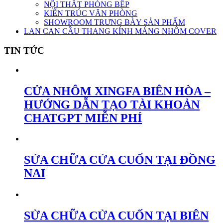
NỘI THẤT PHÒNG BẾP
KIẾN TRÚC VĂN PHÒNG
SHOWROOM TRƯNG BÀY SẢN PHẨM
LAN CAN CẦU THANG KÍNH MÁNG NHÔM COVER
TIN TỨC
CỬA NHÔM XINGFA BIÊN HÒA –
HƯỚNG DẪN TẠO TÀI KHOẢN
CHATGPT MIỄN PHÍ
SỬA CHỮA CỬA CUỐN TẠI ĐỒNG
NAI
SỬA CHỮA CỬA CUỐN TẠI BIÊN