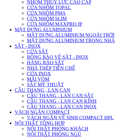
NHÔM THỦY LỰC CAO CẤP
CỬA NHÔM TOPAL
CỬA NHÔM PMA
CỬA NHÔM SLIM
CỬA NHÔM MAXPRO JP
MẶT DỰNG ALUMINIUM
MẶT DỰNG ALUMINIUM NGOÀI TRỜI
MẶT DỰNG ALUMINIUM TRONG NHÀ
SẮT - INOX
CỬA SẮT
BÔNG BẢO VỆ SẮT - INOX
HÀNG RÀO SẮT
NHÀ THÉP TIỀN CHẾ
CỬA INOX
MÁI VÒM
SẮT MỸ THUẬT
CẦU THANG , LAN CAN
CẦU THANG - LAN CAN SẮT
CẦU THANG - LAN CAN KÍNH
CẦU THANG - LAN CAN INOX
VÁCH NGĂN COMPACT
VÁCH NGĂN VỆ SINH COMPACT HPL
NỘI THẤT TỔNG HỢP
NỘI THẤT PHÒNG KHÁCH
NỘI THẤT PHÒNG NGỦ