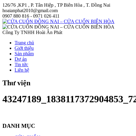
126/76 ,KP1 , P. Tân Hiệp , TP Biên Hòa , T. Đồng Nai
hoaianphat2010@gmail.com
0907 880 816 - 0971 026 411
Công Ty TNHH Hoài Ân Phát
Trang chủ
Giới thiệu
Sản phẩm
Dự án
Tin tức
Liên hệ
Thư viện
43247189_1838117372904853_7
DANH MỤC