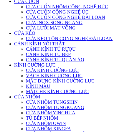
CỬA CUỐN
CỬA CUỐN NHÔM CÔNG NGHỆ ĐỨC
CỬA CUỐN CÔNG NGHỆ ÚC
CỬA CUỐN CÔNG NGHỆ ĐÀI LOAN
CỬA INOX SONG NGANG
CỬA LƯỚI MẮT VÕNG
CỬA KÉO
CỬA KÉO TÔN CÔNG NGHỆ ĐÀI LOAN
CÁNH KÍNH NỘI THẤT
CÁNH KÍNH TỦ RƯỢU
CÁNH KÍNH TỦ BẾP
CÁNH KÍNH TỦ QUẦN ÁO
KÍNH CƯỜNG LỰC
CỬA KÍNH CƯỜNG LỰC
VÁCH KÍNH CƯỜNG LỰC
MẶT DỰNG KÍNH CƯỜNG LỰC
KÍNH MÀU
MÁI CHE KÍNH CƯỜNG LỰC
CỬA NHÔM
CỬA NHÔM TUNGSHIN
CỬA NHÔM TUNGKUANG
CỬA NHÔM YINGHUA
TỦ BẾP NHÔM
CỬA NHÔM OWIN
CỬA NHÔM XINGFA