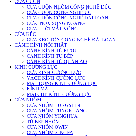
CỬA CUỐN
CỬA CUỐN NHÔM CÔNG NGHỆ ĐỨC
CỬA CUỐN CÔNG NGHỆ ÚC
CỬA CUỐN CÔNG NGHỆ ĐÀI LOAN
CỬA INOX SONG NGANG
CỬA LƯỚI MẮT VÕNG
CỬA KÉO
CỬA KÉO TÔN CÔNG NGHỆ ĐÀI LOAN
CÁNH KÍNH NỘI THẤT
CÁNH KÍNH TỦ RƯỢU
CÁNH KÍNH TỦ BẾP
CÁNH KÍNH TỦ QUẦN ÁO
KÍNH CƯỜNG LỰC
CỬA KÍNH CƯỜNG LỰC
VÁCH KÍNH CƯỜNG LỰC
MẶT DỰNG KÍNH CƯỜNG LỰC
KÍNH MÀU
MÁI CHE KÍNH CƯỜNG LỰC
CỬA NHÔM
CỬA NHÔM TUNGSHIN
CỬA NHÔM TUNGKUANG
CỬA NHÔM YINGHUA
TỦ BẾP NHÔM
CỬA NHÔM OWIN
CỬA NHÔM XINGFA