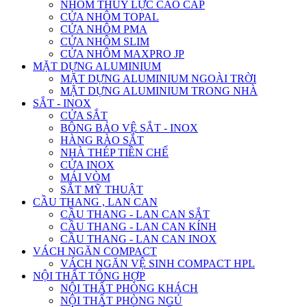
NHÔM THỦY LỰC CAO CẤP
CỬA NHÔM TOPAL
CỬA NHÔM PMA
CỬA NHÔM SLIM
CỬA NHÔM MAXPRO JP
MẶT DỰNG ALUMINIUM
MẶT DỰNG ALUMINIUM NGOÀI TRỜI
MẶT DỰNG ALUMINIUM TRONG NHÀ
SẮT - INOX
CỬA SẮT
BÔNG BẢO VỆ SẮT - INOX
HÀNG RÀO SẮT
NHÀ THÉP TIỀN CHẾ
CỬA INOX
MÁI VÒM
SẮT MỸ THUẬT
CẦU THANG , LAN CAN
CẦU THANG - LAN CAN SẮT
CẦU THANG - LAN CAN KÍNH
CẦU THANG - LAN CAN INOX
VÁCH NGĂN COMPACT
VÁCH NGĂN VỆ SINH COMPACT HPL
NỘI THẤT TỔNG HỢP
NỘI THẤT PHÒNG KHÁCH
NỘI THẤT PHÒNG NGỦ