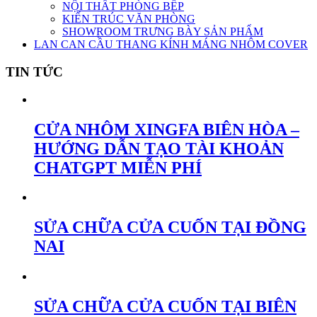
NỘI THẤT PHÒNG BẾP
KIẾN TRÚC VĂN PHÒNG
SHOWROOM TRƯNG BÀY SẢN PHẨM
LAN CAN CẦU THANG KÍNH MÁNG NHÔM COVER
TIN TỨC
CỬA NHÔM XINGFA BIÊN HÒA –
HƯỚNG DẪN TẠO TÀI KHOẢN
CHATGPT MIỄN PHÍ
SỬA CHỮA CỬA CUỐN TẠI ĐỒNG
NAI
SỬA CHỮA CỬA CUỐN TẠI BIÊN