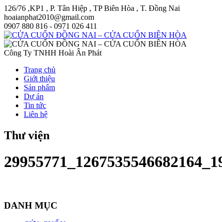
126/76 ,KP1 , P. Tân Hiệp , TP Biên Hòa , T. Đồng Nai
hoaianphat2010@gmail.com
0907 880 816 - 0971 026 411
Công Ty TNHH Hoài Ân Phát
Trang chủ
Giới thiệu
Sản phẩm
Dự án
Tin tức
Liên hệ
Thư viện
29955771_1267535546682164_1
DANH MỤC