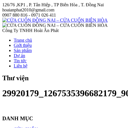
126/76 ,KP1 , P. Tân Hiệp , TP Biên Hòa , T. Đồng Nai
hoaianphat2010@gmail.com
0907 880 816 - 0971 026 411
Công Ty TNHH Hoài Ân Phát
Trang chủ
Giới thiệu
Sản phẩm
Dự án
Tin tức
Liên hệ
Thư viện
29920179_1267535396682179_9
DANH MỤC