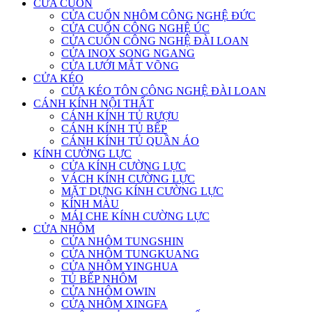
CỬA CUỐN
CỬA CUỐN NHÔM CÔNG NGHỆ ĐỨC
CỬA CUỐN CÔNG NGHỆ ÚC
CỬA CUỐN CÔNG NGHỆ ĐÀI LOAN
CỬA INOX SONG NGANG
CỬA LƯỚI MẮT VÕNG
CỬA KÉO
CỬA KÉO TÔN CÔNG NGHỆ ĐÀI LOAN
CÁNH KÍNH NỘI THẤT
CÁNH KÍNH TỦ RƯỢU
CÁNH KÍNH TỦ BẾP
CÁNH KÍNH TỦ QUẦN ÁO
KÍNH CƯỜNG LỰC
CỬA KÍNH CƯỜNG LỰC
VÁCH KÍNH CƯỜNG LỰC
MẶT DỰNG KÍNH CƯỜNG LỰC
KÍNH MÀU
MÁI CHE KÍNH CƯỜNG LỰC
CỬA NHÔM
CỬA NHÔM TUNGSHIN
CỬA NHÔM TUNGKUANG
CỬA NHÔM YINGHUA
TỦ BẾP NHÔM
CỬA NHÔM OWIN
CỬA NHÔM XINGFA