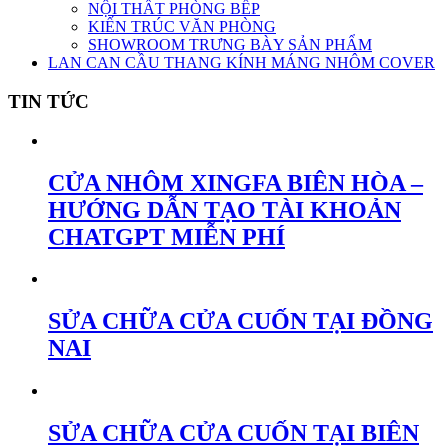
NỘI THẤT PHÒNG BẾP
KIẾN TRÚC VĂN PHÒNG
SHOWROOM TRƯNG BÀY SẢN PHẨM
LAN CAN CẦU THANG KÍNH MÁNG NHÔM COVER
TIN TỨC
CỬA NHÔM XINGFA BIÊN HÒA –
HƯỚNG DẪN TẠO TÀI KHOẢN
CHATGPT MIỄN PHÍ
SỬA CHỮA CỬA CUỐN TẠI ĐỒNG
NAI
SỬA CHỮA CỬA CUỐN TẠI BIÊN