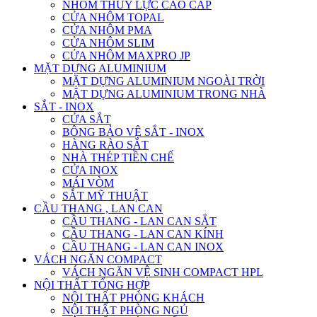
NHÔM THỦY LỰC CAO CẤP
CỬA NHÔM TOPAL
CỬA NHÔM PMA
CỬA NHÔM SLIM
CỬA NHÔM MAXPRO JP
MẶT DỰNG ALUMINIUM
MẶT DỰNG ALUMINIUM NGOÀI TRỜI
MẶT DỰNG ALUMINIUM TRONG NHÀ
SẮT - INOX
CỬA SẮT
BÔNG BẢO VỆ SẮT - INOX
HÀNG RÀO SẮT
NHÀ THÉP TIỀN CHẾ
CỬA INOX
MÁI VÒM
SẮT MỸ THUẬT
CẦU THANG , LAN CAN
CẦU THANG - LAN CAN SẮT
CẦU THANG - LAN CAN KÍNH
CẦU THANG - LAN CAN INOX
VÁCH NGĂN COMPACT
VÁCH NGĂN VỆ SINH COMPACT HPL
NỘI THẤT TỔNG HỢP
NỘI THẤT PHÒNG KHÁCH
NỘI THẤT PHÒNG NGỦ