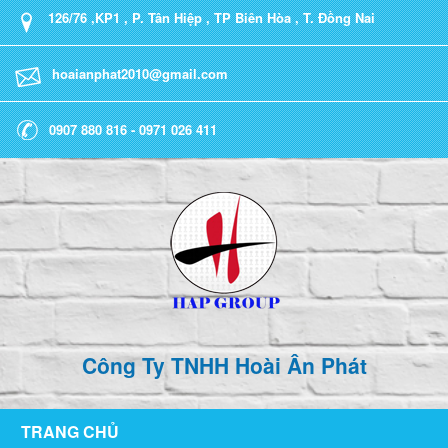
126/76 ,KP1 , P. Tân Hiệp , TP Biên Hòa , T. Đồng Nai
hoaianphat2010@gmail.com
0907 880 816 - 0971 026 411
Công Ty TNHH Hoài Ân Phát
TRANG CHỦ