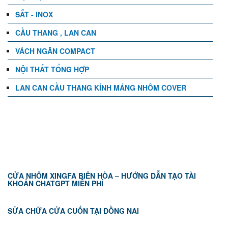
SẮT - INOX
CẦU THANG , LAN CAN
VÁCH NGĂN COMPACT
NỘI THẤT TỔNG HỢP
LAN CAN CẦU THANG KÍNH MÁNG NHÔM COVER
TIN TỨC
CỬA NHÔM XINGFA BIÊN HÒA – HƯỚNG DẪN TẠO TÀI
KHOẢN CHATGPT MIỄN PHÍ
SỬA CHỮA CỬA CUỐN TẠI ĐỒNG NAI