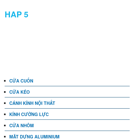
HAP 5
DANH MỤC
CỬA CUỐN
CỬA KÉO
CÁNH KÍNH NỘI THẤT
KÍNH CƯỜNG LỰC
CỬA NHÔM
MẶT DỰNG ALUMINIUM