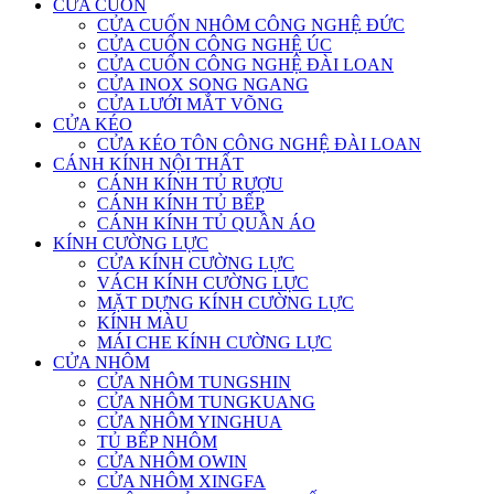
CỬA CUỐN
CỬA CUỐN NHÔM CÔNG NGHỆ ĐỨC
CỬA CUỐN CÔNG NGHỆ ÚC
CỬA CUỐN CÔNG NGHỆ ĐÀI LOAN
CỬA INOX SONG NGANG
CỬA LƯỚI MẮT VÕNG
CỬA KÉO
CỬA KÉO TÔN CÔNG NGHỆ ĐÀI LOAN
CÁNH KÍNH NỘI THẤT
CÁNH KÍNH TỦ RƯỢU
CÁNH KÍNH TỦ BẾP
CÁNH KÍNH TỦ QUẦN ÁO
KÍNH CƯỜNG LỰC
CỬA KÍNH CƯỜNG LỰC
VÁCH KÍNH CƯỜNG LỰC
MẶT DỰNG KÍNH CƯỜNG LỰC
KÍNH MÀU
MÁI CHE KÍNH CƯỜNG LỰC
CỬA NHÔM
CỬA NHÔM TUNGSHIN
CỬA NHÔM TUNGKUANG
CỬA NHÔM YINGHUA
TỦ BẾP NHÔM
CỬA NHÔM OWIN
CỬA NHÔM XINGFA