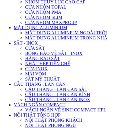
NHÔM THỦY LỰC CAO CẤP
CỬA NHÔM TOPAL
CỬA NHÔM PMA
CỬA NHÔM SLIM
CỬA NHÔM MAXPRO JP
MẶT DỰNG ALUMINIUM
MẶT DỰNG ALUMINIUM NGOÀI TRỜI
MẶT DỰNG ALUMINIUM TRONG NHÀ
SẮT - INOX
CỬA SẮT
BÔNG BẢO VỆ SẮT - INOX
HÀNG RÀO SẮT
NHÀ THÉP TIỀN CHẾ
CỬA INOX
MÁI VÒM
SẮT MỸ THUẬT
CẦU THANG , LAN CAN
CẦU THANG - LAN CAN SẮT
CẦU THANG - LAN CAN KÍNH
CẦU THANG - LAN CAN INOX
VÁCH NGĂN COMPACT
VÁCH NGĂN VỆ SINH COMPACT HPL
NỘI THẤT TỔNG HỢP
NỘI THẤT PHÒNG KHÁCH
NỘI THẤT PHÒNG NGỦ