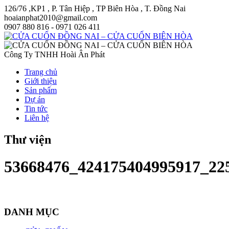
126/76 ,KP1 , P. Tân Hiệp , TP Biên Hòa , T. Đồng Nai
hoaianphat2010@gmail.com
0907 880 816 - 0971 026 411
Công Ty TNHH Hoài Ân Phát
Trang chủ
Giới thiệu
Sản phẩm
Dự án
Tin tức
Liên hệ
Thư viện
53668476_424175404995917_22
DANH MỤC