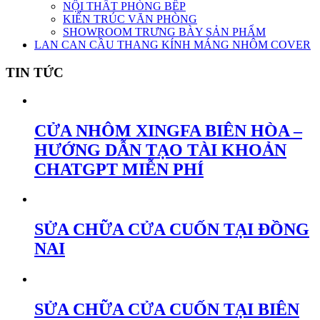
NỘI THẤT PHÒNG BẾP
KIẾN TRÚC VĂN PHÒNG
SHOWROOM TRƯNG BÀY SẢN PHẨM
LAN CAN CẦU THANG KÍNH MÁNG NHÔM COVER
TIN TỨC
CỬA NHÔM XINGFA BIÊN HÒA –
HƯỚNG DẪN TẠO TÀI KHOẢN
CHATGPT MIỄN PHÍ
SỬA CHỮA CỬA CUỐN TẠI ĐỒNG
NAI
SỬA CHỮA CỬA CUỐN TẠI BIÊN