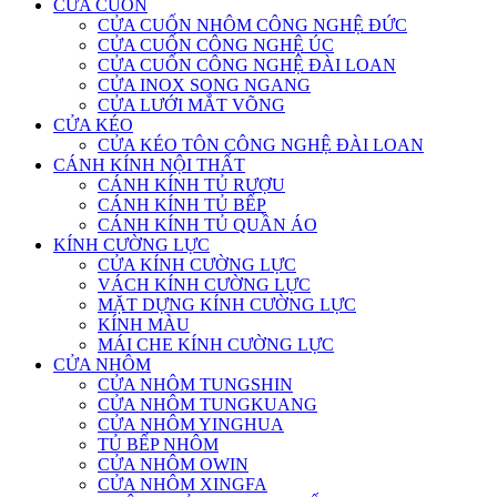
CỬA CUỐN
CỬA CUỐN NHÔM CÔNG NGHỆ ĐỨC
CỬA CUỐN CÔNG NGHỆ ÚC
CỬA CUỐN CÔNG NGHỆ ĐÀI LOAN
CỬA INOX SONG NGANG
CỬA LƯỚI MẮT VÕNG
CỬA KÉO
CỬA KÉO TÔN CÔNG NGHỆ ĐÀI LOAN
CÁNH KÍNH NỘI THẤT
CÁNH KÍNH TỦ RƯỢU
CÁNH KÍNH TỦ BẾP
CÁNH KÍNH TỦ QUẦN ÁO
KÍNH CƯỜNG LỰC
CỬA KÍNH CƯỜNG LỰC
VÁCH KÍNH CƯỜNG LỰC
MẶT DỰNG KÍNH CƯỜNG LỰC
KÍNH MÀU
MÁI CHE KÍNH CƯỜNG LỰC
CỬA NHÔM
CỬA NHÔM TUNGSHIN
CỬA NHÔM TUNGKUANG
CỬA NHÔM YINGHUA
TỦ BẾP NHÔM
CỬA NHÔM OWIN
CỬA NHÔM XINGFA