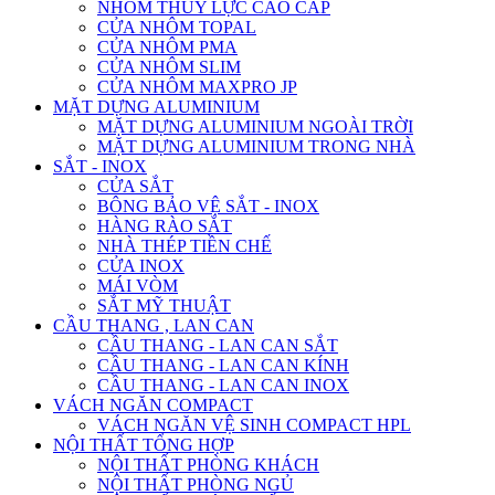
NHÔM THỦY LỰC CAO CẤP
CỬA NHÔM TOPAL
CỬA NHÔM PMA
CỬA NHÔM SLIM
CỬA NHÔM MAXPRO JP
MẶT DỰNG ALUMINIUM
MẶT DỰNG ALUMINIUM NGOÀI TRỜI
MẶT DỰNG ALUMINIUM TRONG NHÀ
SẮT - INOX
CỬA SẮT
BÔNG BẢO VỆ SẮT - INOX
HÀNG RÀO SẮT
NHÀ THÉP TIỀN CHẾ
CỬA INOX
MÁI VÒM
SẮT MỸ THUẬT
CẦU THANG , LAN CAN
CẦU THANG - LAN CAN SẮT
CẦU THANG - LAN CAN KÍNH
CẦU THANG - LAN CAN INOX
VÁCH NGĂN COMPACT
VÁCH NGĂN VỆ SINH COMPACT HPL
NỘI THẤT TỔNG HỢP
NỘI THẤT PHÒNG KHÁCH
NỘI THẤT PHÒNG NGỦ