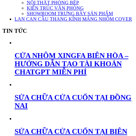
NỘI THẤT PHÒNG BẾP
KIẾN TRÚC VĂN PHÒNG
SHOWROOM TRƯNG BÀY SẢN PHẨM
LAN CAN CẦU THANG KÍNH MÁNG NHÔM COVER
TIN TỨC
CỬA NHÔM XINGFA BIÊN HÒA –
HƯỚNG DẪN TẠO TÀI KHOẢN
CHATGPT MIỄN PHÍ
SỬA CHỮA CỬA CUỐN TẠI ĐỒNG
NAI
SỬA CHỮA CỬA CUỐN TẠI BIÊN