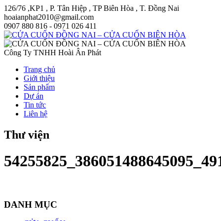
126/76 ,KP1 , P. Tân Hiệp , TP Biên Hòa , T. Đồng Nai
hoaianphat2010@gmail.com
0907 880 816 - 0971 026 411
Công Ty TNHH Hoài Ân Phát
Trang chủ
Giới thiệu
Sản phẩm
Dự án
Tin tức
Liên hệ
Thư viện
54255825_386051488645095_49
DANH MỤC