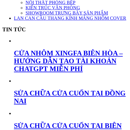
NỘI THẤT PHÒNG BẾP
KIẾN TRÚC VĂN PHÒNG
SHOWROOM TRƯNG BÀY SẢN PHẨM
LAN CAN CẦU THANG KÍNH MÁNG NHÔM COVER
TIN TỨC
CỬA NHÔM XINGFA BIÊN HÒA –
HƯỚNG DẪN TẠO TÀI KHOẢN
CHATGPT MIỄN PHÍ
SỬA CHỮA CỬA CUỐN TẠI ĐỒNG
NAI
SỬA CHỮA CỬA CUỐN TẠI BIÊN