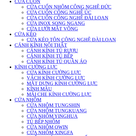
CỬA CUỐN
CỬA CUỐN NHÔM CÔNG NGHỆ ĐỨC
CỬA CUỐN CÔNG NGHỆ ÚC
CỬA CUỐN CÔNG NGHỆ ĐÀI LOAN
CỬA INOX SONG NGANG
CỬA LƯỚI MẮT VÕNG
CỬA KÉO
CỬA KÉO TÔN CÔNG NGHỆ ĐÀI LOAN
CÁNH KÍNH NỘI THẤT
CÁNH KÍNH TỦ RƯỢU
CÁNH KÍNH TỦ BẾP
CÁNH KÍNH TỦ QUẦN ÁO
KÍNH CƯỜNG LỰC
CỬA KÍNH CƯỜNG LỰC
VÁCH KÍNH CƯỜNG LỰC
MẶT DỰNG KÍNH CƯỜNG LỰC
KÍNH MÀU
MÁI CHE KÍNH CƯỜNG LỰC
CỬA NHÔM
CỬA NHÔM TUNGSHIN
CỬA NHÔM TUNGKUANG
CỬA NHÔM YINGHUA
TỦ BẾP NHÔM
CỬA NHÔM OWIN
CỬA NHÔM XINGFA