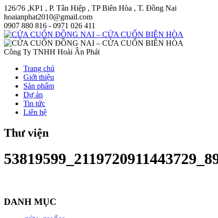
126/76 ,KP1 , P. Tân Hiệp , TP Biên Hòa , T. Đồng Nai
hoaianphat2010@gmail.com
0907 880 816 - 0971 026 411
Công Ty TNHH Hoài Ân Phát
Trang chủ
Giới thiệu
Sản phẩm
Dự án
Tin tức
Liên hệ
Thư viện
53819599_2119720911443729_8
DANH MỤC