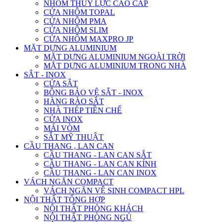
NHÔM THỦY LỰC CAO CẤP
CỬA NHÔM TOPAL
CỬA NHÔM PMA
CỬA NHÔM SLIM
CỬA NHÔM MAXPRO JP
MẶT DỰNG ALUMINIUM
MẶT DỰNG ALUMINIUM NGOÀI TRỜI
MẶT DỰNG ALUMINIUM TRONG NHÀ
SẮT - INOX
CỬA SẮT
BÔNG BẢO VỆ SẮT - INOX
HÀNG RÀO SẮT
NHÀ THÉP TIỀN CHẾ
CỬA INOX
MÁI VÒM
SẮT MỸ THUẬT
CẦU THANG , LAN CAN
CẦU THANG - LAN CAN SẮT
CẦU THANG - LAN CAN KÍNH
CẦU THANG - LAN CAN INOX
VÁCH NGĂN COMPACT
VÁCH NGĂN VỆ SINH COMPACT HPL
NỘI THẤT TỔNG HỢP
NỘI THẤT PHÒNG KHÁCH
NỘI THẤT PHÒNG NGỦ