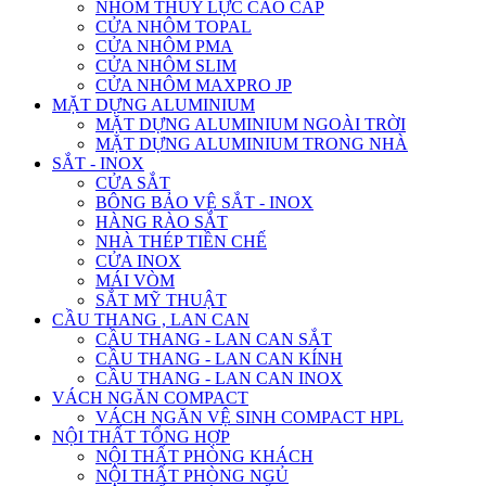
NHÔM THỦY LỰC CAO CẤP
CỬA NHÔM TOPAL
CỬA NHÔM PMA
CỬA NHÔM SLIM
CỬA NHÔM MAXPRO JP
MẶT DỰNG ALUMINIUM
MẶT DỰNG ALUMINIUM NGOÀI TRỜI
MẶT DỰNG ALUMINIUM TRONG NHÀ
SẮT - INOX
CỬA SẮT
BÔNG BẢO VỆ SẮT - INOX
HÀNG RÀO SẮT
NHÀ THÉP TIỀN CHẾ
CỬA INOX
MÁI VÒM
SẮT MỸ THUẬT
CẦU THANG , LAN CAN
CẦU THANG - LAN CAN SẮT
CẦU THANG - LAN CAN KÍNH
CẦU THANG - LAN CAN INOX
VÁCH NGĂN COMPACT
VÁCH NGĂN VỆ SINH COMPACT HPL
NỘI THẤT TỔNG HỢP
NỘI THẤT PHÒNG KHÁCH
NỘI THẤT PHÒNG NGỦ