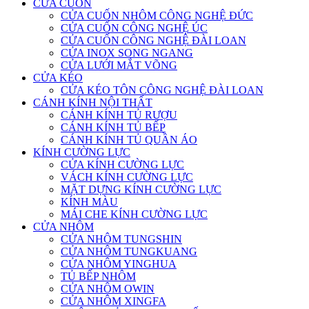
CỬA CUỐN
CỬA CUỐN NHÔM CÔNG NGHỆ ĐỨC
CỬA CUỐN CÔNG NGHỆ ÚC
CỬA CUỐN CÔNG NGHỆ ĐÀI LOAN
CỬA INOX SONG NGANG
CỬA LƯỚI MẮT VÕNG
CỬA KÉO
CỬA KÉO TÔN CÔNG NGHỆ ĐÀI LOAN
CÁNH KÍNH NỘI THẤT
CÁNH KÍNH TỦ RƯỢU
CÁNH KÍNH TỦ BẾP
CÁNH KÍNH TỦ QUẦN ÁO
KÍNH CƯỜNG LỰC
CỬA KÍNH CƯỜNG LỰC
VÁCH KÍNH CƯỜNG LỰC
MẶT DỰNG KÍNH CƯỜNG LỰC
KÍNH MÀU
MÁI CHE KÍNH CƯỜNG LỰC
CỬA NHÔM
CỬA NHÔM TUNGSHIN
CỬA NHÔM TUNGKUANG
CỬA NHÔM YINGHUA
TỦ BẾP NHÔM
CỬA NHÔM OWIN
CỬA NHÔM XINGFA