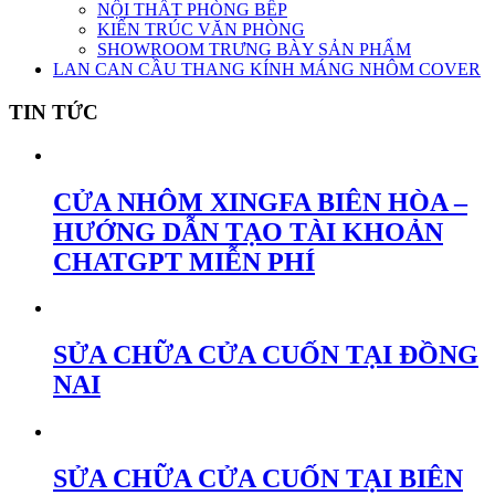
NỘI THẤT PHÒNG BẾP
KIẾN TRÚC VĂN PHÒNG
SHOWROOM TRƯNG BÀY SẢN PHẨM
LAN CAN CẦU THANG KÍNH MÁNG NHÔM COVER
TIN TỨC
CỬA NHÔM XINGFA BIÊN HÒA –
HƯỚNG DẪN TẠO TÀI KHOẢN
CHATGPT MIỄN PHÍ
SỬA CHỮA CỬA CUỐN TẠI ĐỒNG
NAI
SỬA CHỮA CỬA CUỐN TẠI BIÊN