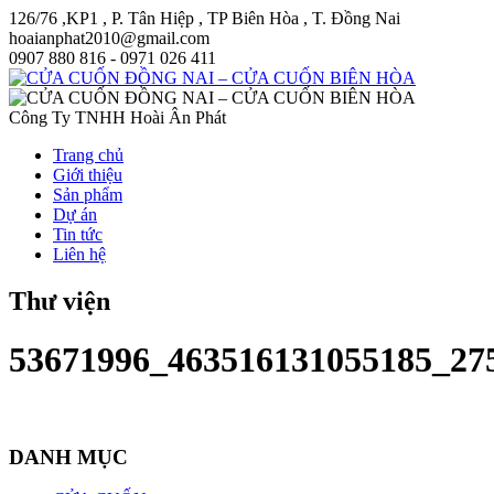
126/76 ,KP1 , P. Tân Hiệp , TP Biên Hòa , T. Đồng Nai
hoaianphat2010@gmail.com
0907 880 816 - 0971 026 411
Công Ty TNHH Hoài Ân Phát
Trang chủ
Giới thiệu
Sản phẩm
Dự án
Tin tức
Liên hệ
Thư viện
53671996_463516131055185_27
DANH MỤC