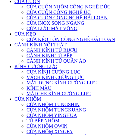
CỬA CUỐN
CỬA CUỐN NHÔM CÔNG NGHỆ ĐỨC
CỬA CUỐN CÔNG NGHỆ ÚC
CỬA CUỐN CÔNG NGHỆ ĐÀI LOAN
CỬA INOX SONG NGANG
CỬA LƯỚI MẮT VÕNG
CỬA KÉO
CỬA KÉO TÔN CÔNG NGHỆ ĐÀI LOAN
CÁNH KÍNH NỘI THẤT
CÁNH KÍNH TỦ RƯỢU
CÁNH KÍNH TỦ BẾP
CÁNH KÍNH TỦ QUẦN ÁO
KÍNH CƯỜNG LỰC
CỬA KÍNH CƯỜNG LỰC
VÁCH KÍNH CƯỜNG LỰC
MẶT DỰNG KÍNH CƯỜNG LỰC
KÍNH MÀU
MÁI CHE KÍNH CƯỜNG LỰC
CỬA NHÔM
CỬA NHÔM TUNGSHIN
CỬA NHÔM TUNGKUANG
CỬA NHÔM YINGHUA
TỦ BẾP NHÔM
CỬA NHÔM OWIN
CỬA NHÔM XINGFA