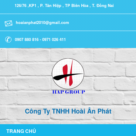
126/76 ,KP1 , P. Tân Hiệp , TP Biên Hòa , T. Đồng Nai
hoaianphat2010@gmail.com
0907 880 816 - 0971 026 411
Công Ty TNHH Hoài Ân Phát
TRANG CHỦ