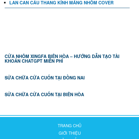
LAN CAN CẦU THANG KÍNH MÁNG NHÔM COVER
TIN TỨC
CỬA NHÔM XINGFA BIÊN HÒA – HƯỚNG DẪN TẠO TÀI
KHOẢN CHATGPT MIỄN PHÍ
SỬA CHỮA CỬA CUỐN TẠI ĐỒNG NAI
SỬA CHỮA CỬA CUỐN TẠI BIÊN HÒA
TRANG CHỦ
GIỚI THIỆU