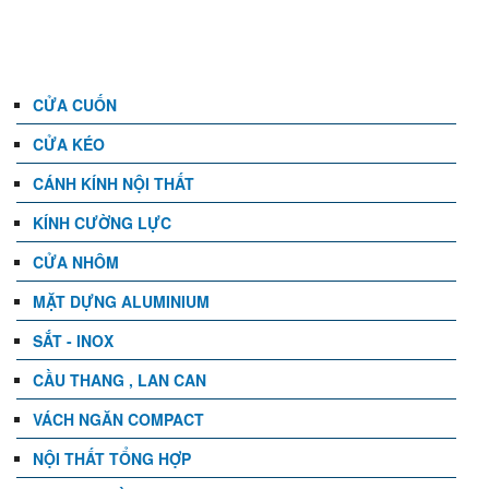
DANH MỤC
CỬA CUỐN
CỬA KÉO
CÁNH KÍNH NỘI THẤT
KÍNH CƯỜNG LỰC
CỬA NHÔM
MẶT DỰNG ALUMINIUM
SẮT - INOX
CẦU THANG , LAN CAN
VÁCH NGĂN COMPACT
NỘI THẤT TỔNG HỢP