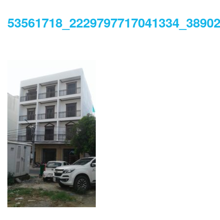
53561718_2229797717041334_3890