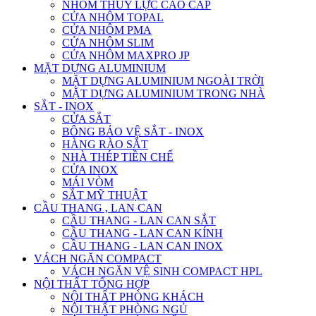
NHÔM THỦY LỰC CAO CẤP
CỬA NHÔM TOPAL
CỬA NHÔM PMA
CỬA NHÔM SLIM
CỬA NHÔM MAXPRO JP
MẶT DỰNG ALUMINIUM
MẶT DỰNG ALUMINIUM NGOÀI TRỜI
MẶT DỰNG ALUMINIUM TRONG NHÀ
SẮT - INOX
CỬA SẮT
BÔNG BẢO VỆ SẮT - INOX
HÀNG RÀO SẮT
NHÀ THÉP TIỀN CHẾ
CỬA INOX
MÁI VÒM
SẮT MỸ THUẬT
CẦU THANG , LAN CAN
CẦU THANG - LAN CAN SẮT
CẦU THANG - LAN CAN KÍNH
CẦU THANG - LAN CAN INOX
VÁCH NGĂN COMPACT
VÁCH NGĂN VỆ SINH COMPACT HPL
NỘI THẤT TỔNG HỢP
NỘI THẤT PHÒNG KHÁCH
NỘI THẤT PHÒNG NGỦ