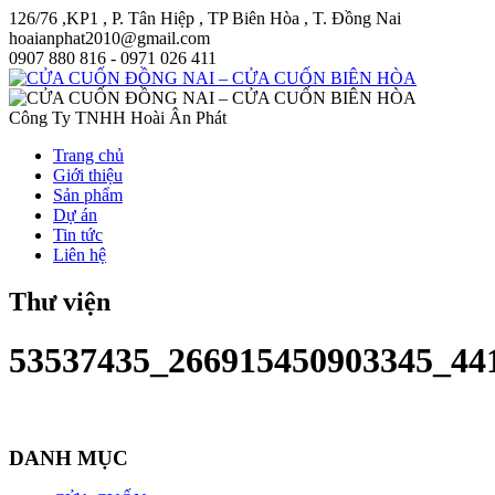
126/76 ,KP1 , P. Tân Hiệp , TP Biên Hòa , T. Đồng Nai
hoaianphat2010@gmail.com
0907 880 816 - 0971 026 411
Công Ty TNHH Hoài Ân Phát
Trang chủ
Giới thiệu
Sản phẩm
Dự án
Tin tức
Liên hệ
Thư viện
53537435_266915450903345_44
DANH MỤC