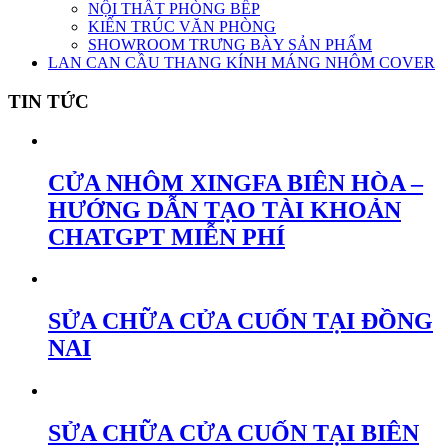
NỘI THẤT PHÒNG BẾP
KIẾN TRÚC VĂN PHÒNG
SHOWROOM TRƯNG BÀY SẢN PHẨM
LAN CAN CẦU THANG KÍNH MÁNG NHÔM COVER
TIN TỨC
CỬA NHÔM XINGFA BIÊN HÒA –
HƯỚNG DẪN TẠO TÀI KHOẢN
CHATGPT MIỄN PHÍ
SỬA CHỮA CỬA CUỐN TẠI ĐỒNG
NAI
SỬA CHỮA CỬA CUỐN TẠI BIÊN