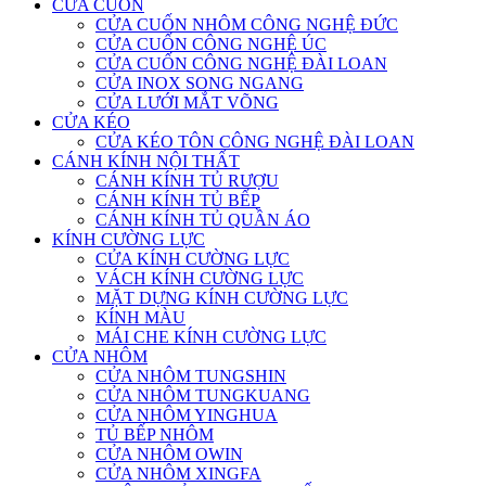
CỬA CUỐN
CỬA CUỐN NHÔM CÔNG NGHỆ ĐỨC
CỬA CUỐN CÔNG NGHỆ ÚC
CỬA CUỐN CÔNG NGHỆ ĐÀI LOAN
CỬA INOX SONG NGANG
CỬA LƯỚI MẮT VÕNG
CỬA KÉO
CỬA KÉO TÔN CÔNG NGHỆ ĐÀI LOAN
CÁNH KÍNH NỘI THẤT
CÁNH KÍNH TỦ RƯỢU
CÁNH KÍNH TỦ BẾP
CÁNH KÍNH TỦ QUẦN ÁO
KÍNH CƯỜNG LỰC
CỬA KÍNH CƯỜNG LỰC
VÁCH KÍNH CƯỜNG LỰC
MẶT DỰNG KÍNH CƯỜNG LỰC
KÍNH MÀU
MÁI CHE KÍNH CƯỜNG LỰC
CỬA NHÔM
CỬA NHÔM TUNGSHIN
CỬA NHÔM TUNGKUANG
CỬA NHÔM YINGHUA
TỦ BẾP NHÔM
CỬA NHÔM OWIN
CỬA NHÔM XINGFA