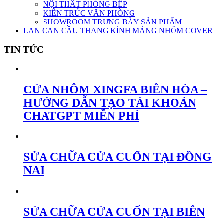
NỘI THẤT PHÒNG BẾP
KIẾN TRÚC VĂN PHÒNG
SHOWROOM TRƯNG BÀY SẢN PHẨM
LAN CAN CẦU THANG KÍNH MÁNG NHÔM COVER
TIN TỨC
CỬA NHÔM XINGFA BIÊN HÒA –
HƯỚNG DẪN TẠO TÀI KHOẢN
CHATGPT MIỄN PHÍ
SỬA CHỮA CỬA CUỐN TẠI ĐỒNG
NAI
SỬA CHỮA CỬA CUỐN TẠI BIÊN