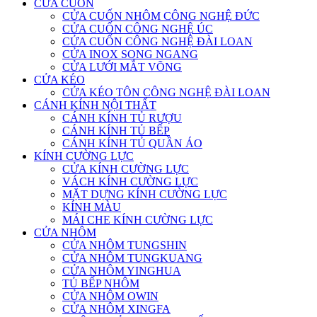
CỬA CUỐN
CỬA CUỐN NHÔM CÔNG NGHỆ ĐỨC
CỬA CUỐN CÔNG NGHỆ ÚC
CỬA CUỐN CÔNG NGHỆ ĐÀI LOAN
CỬA INOX SONG NGANG
CỬA LƯỚI MẮT VÕNG
CỬA KÉO
CỬA KÉO TÔN CÔNG NGHỆ ĐÀI LOAN
CÁNH KÍNH NỘI THẤT
CÁNH KÍNH TỦ RƯỢU
CÁNH KÍNH TỦ BẾP
CÁNH KÍNH TỦ QUẦN ÁO
KÍNH CƯỜNG LỰC
CỬA KÍNH CƯỜNG LỰC
VÁCH KÍNH CƯỜNG LỰC
MẶT DỰNG KÍNH CƯỜNG LỰC
KÍNH MÀU
MÁI CHE KÍNH CƯỜNG LỰC
CỬA NHÔM
CỬA NHÔM TUNGSHIN
CỬA NHÔM TUNGKUANG
CỬA NHÔM YINGHUA
TỦ BẾP NHÔM
CỬA NHÔM OWIN
CỬA NHÔM XINGFA