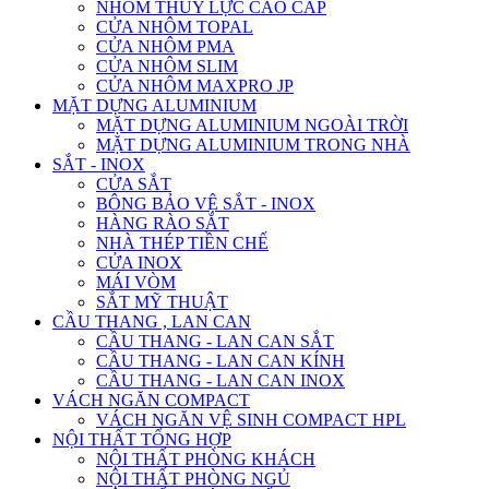
NHÔM THỦY LỰC CAO CẤP
CỬA NHÔM TOPAL
CỬA NHÔM PMA
CỬA NHÔM SLIM
CỬA NHÔM MAXPRO JP
MẶT DỰNG ALUMINIUM
MẶT DỰNG ALUMINIUM NGOÀI TRỜI
MẶT DỰNG ALUMINIUM TRONG NHÀ
SẮT - INOX
CỬA SẮT
BÔNG BẢO VỆ SẮT - INOX
HÀNG RÀO SẮT
NHÀ THÉP TIỀN CHẾ
CỬA INOX
MÁI VÒM
SẮT MỸ THUẬT
CẦU THANG , LAN CAN
CẦU THANG - LAN CAN SẮT
CẦU THANG - LAN CAN KÍNH
CẦU THANG - LAN CAN INOX
VÁCH NGĂN COMPACT
VÁCH NGĂN VỆ SINH COMPACT HPL
NỘI THẤT TỔNG HỢP
NỘI THẤT PHÒNG KHÁCH
NỘI THẤT PHÒNG NGỦ