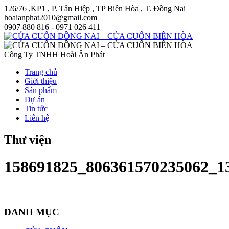
126/76 ,KP1 , P. Tân Hiệp , TP Biên Hòa , T. Đồng Nai
hoaianphat2010@gmail.com
0907 880 816 - 0971 026 411
Công Ty TNHH Hoài Ân Phát
Trang chủ
Giới thiệu
Sản phẩm
Dự án
Tin tức
Liên hệ
Thư viện
158691825_806361570235062_1
DANH MỤC