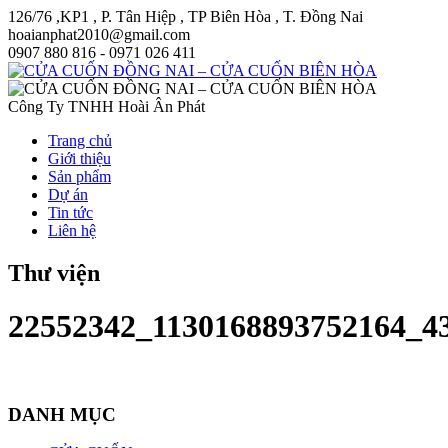
126/76 ,KP1 , P. Tân Hiệp , TP Biên Hòa , T. Đồng Nai
hoaianphat2010@gmail.com
0907 880 816 - 0971 026 411
Công Ty TNHH Hoài Ân Phát
Trang chủ
Giới thiệu
Sản phẩm
Dự án
Tin tức
Liên hệ
Thư viện
22552342_1130168893752164_4
DANH MỤC