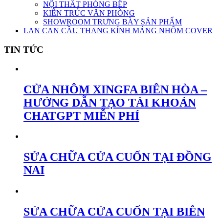
NỘI THẤT PHÒNG BẾP
KIẾN TRÚC VĂN PHÒNG
SHOWROOM TRƯNG BÀY SẢN PHẨM
LAN CAN CẦU THANG KÍNH MÁNG NHÔM COVER
TIN TỨC
CỬA NHÔM XINGFA BIÊN HÒA –
HƯỚNG DẪN TẠO TÀI KHOẢN
CHATGPT MIỄN PHÍ
SỬA CHỮA CỬA CUỐN TẠI ĐỒNG
NAI
SỬA CHỮA CỬA CUỐN TẠI BIÊN