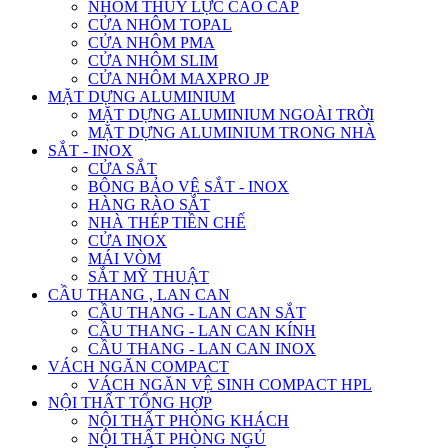
NHÔM THỦY LỰC CAO CẤP
CỬA NHÔM TOPAL
CỬA NHÔM PMA
CỬA NHÔM SLIM
CỬA NHÔM MAXPRO JP
MẶT DỰNG ALUMINIUM
MẶT DỰNG ALUMINIUM NGOÀI TRỜI
MẶT DỰNG ALUMINIUM TRONG NHÀ
SẮT - INOX
CỬA SẮT
BÔNG BẢO VỆ SẮT - INOX
HÀNG RÀO SẮT
NHÀ THÉP TIỀN CHẾ
CỬA INOX
MÁI VÒM
SẮT MỸ THUẬT
CẦU THANG , LAN CAN
CẦU THANG - LAN CAN SẮT
CẦU THANG - LAN CAN KÍNH
CẦU THANG - LAN CAN INOX
VÁCH NGĂN COMPACT
VÁCH NGĂN VỆ SINH COMPACT HPL
NỘI THẤT TỔNG HỢP
NỘI THẤT PHÒNG KHÁCH
NỘI THẤT PHÒNG NGỦ