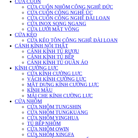
CỬA CUỐN
CỬA CUỐN NHÔM CÔNG NGHỆ ĐỨC
CỬA CUỐN CÔNG NGHỆ ÚC
CỬA CUỐN CÔNG NGHỆ ĐÀI LOAN
CỬA INOX SONG NGANG
CỬA LƯỚI MẮT VÕNG
CỬA KÉO
CỬA KÉO TÔN CÔNG NGHỆ ĐÀI LOAN
CÁNH KÍNH NỘI THẤT
CÁNH KÍNH TỦ RƯỢU
CÁNH KÍNH TỦ BẾP
CÁNH KÍNH TỦ QUẦN ÁO
KÍNH CƯỜNG LỰC
CỬA KÍNH CƯỜNG LỰC
VÁCH KÍNH CƯỜNG LỰC
MẶT DỰNG KÍNH CƯỜNG LỰC
KÍNH MÀU
MÁI CHE KÍNH CƯỜNG LỰC
CỬA NHÔM
CỬA NHÔM TUNGSHIN
CỬA NHÔM TUNGKUANG
CỬA NHÔM YINGHUA
TỦ BẾP NHÔM
CỬA NHÔM OWIN
CỬA NHÔM XINGFA