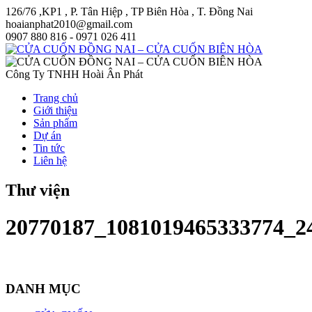
126/76 ,KP1 , P. Tân Hiệp , TP Biên Hòa , T. Đồng Nai
hoaianphat2010@gmail.com
0907 880 816 - 0971 026 411
Công Ty TNHH Hoài Ân Phát
Trang chủ
Giới thiệu
Sản phẩm
Dự án
Tin tức
Liên hệ
Thư viện
20770187_1081019465333774_2
DANH MỤC