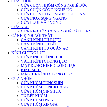
CỬA CUỐN
CỬA CUỐN NHÔM CÔNG NGHỆ ĐỨC
CỬA CUỐN CÔNG NGHỆ ÚC
CỬA CUỐN CÔNG NGHỆ ĐÀI LOAN
CỬA INOX SONG NGANG
CỬA LƯỚI MẮT VÕNG
CỬA KÉO
CỬA KÉO TÔN CÔNG NGHỆ ĐÀI LOAN
CÁNH KÍNH NỘI THẤT
CÁNH KÍNH TỦ RƯỢU
CÁNH KÍNH TỦ BẾP
CÁNH KÍNH TỦ QUẦN ÁO
KÍNH CƯỜNG LỰC
CỬA KÍNH CƯỜNG LỰC
VÁCH KÍNH CƯỜNG LỰC
MẶT DỰNG KÍNH CƯỜNG LỰC
KÍNH MÀU
MÁI CHE KÍNH CƯỜNG LỰC
CỬA NHÔM
CỬA NHÔM TUNGSHIN
CỬA NHÔM TUNGKUANG
CỬA NHÔM YINGHUA
TỦ BẾP NHÔM
CỬA NHÔM OWIN
CỬA NHÔM XINGFA