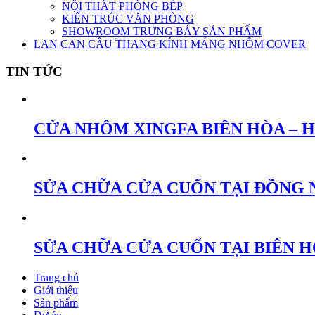
NỘI THẤT PHÒNG BẾP
KIẾN TRÚC VĂN PHÒNG
SHOWROOM TRƯNG BÀY SẢN PHẨM
LAN CAN CẦU THANG KÍNH MÁNG NHÔM COVER
TIN TỨC
CỬA NHÔM XINGFA BIÊN HÒA – 
SỬA CHỮA CỬA CUỐN TẠI ĐỒNG 
SỬA CHỮA CỬA CUỐN TẠI BIÊN 
Trang chủ
Giới thiệu
Sản phẩm