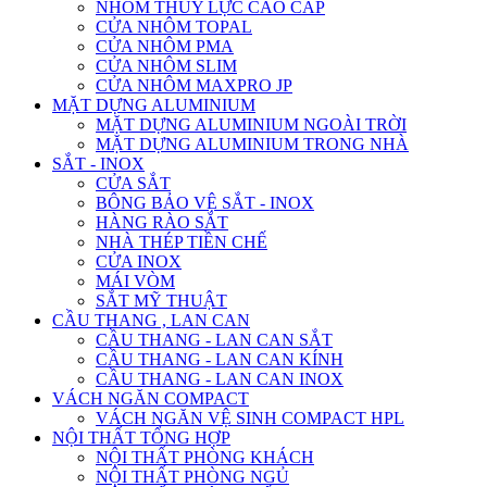
NHÔM THỦY LỰC CAO CẤP
CỬA NHÔM TOPAL
CỬA NHÔM PMA
CỬA NHÔM SLIM
CỬA NHÔM MAXPRO JP
MẶT DỰNG ALUMINIUM
MẶT DỰNG ALUMINIUM NGOÀI TRỜI
MẶT DỰNG ALUMINIUM TRONG NHÀ
SẮT - INOX
CỬA SẮT
BÔNG BẢO VỆ SẮT - INOX
HÀNG RÀO SẮT
NHÀ THÉP TIỀN CHẾ
CỬA INOX
MÁI VÒM
SẮT MỸ THUẬT
CẦU THANG , LAN CAN
CẦU THANG - LAN CAN SẮT
CẦU THANG - LAN CAN KÍNH
CẦU THANG - LAN CAN INOX
VÁCH NGĂN COMPACT
VÁCH NGĂN VỆ SINH COMPACT HPL
NỘI THẤT TỔNG HỢP
NỘI THẤT PHÒNG KHÁCH
NỘI THẤT PHÒNG NGỦ