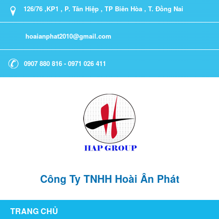
126/76 ,KP1 , P. Tân Hiệp , TP Biên Hòa , T. Đồng Nai
hoaianphat2010@gmail.com
0907 880 816 - 0971 026 411
Công Ty TNHH Hoài Ân Phát
TRANG CHỦ