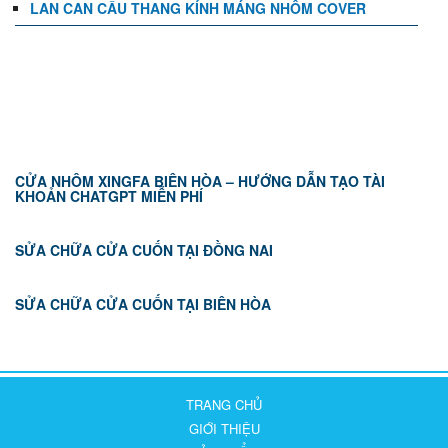
LAN CAN CẦU THANG KÍNH MÁNG NHÔM COVER
TIN TỨC
CỬA NHÔM XINGFA BIÊN HÒA – HƯỚNG DẪN TẠO TÀI
KHOẢN CHATGPT MIỄN PHÍ
SỬA CHỮA CỬA CUỐN TẠI ĐỒNG NAI
SỬA CHỮA CỬA CUỐN TẠI BIÊN HÒA
TRANG CHỦ
GIỚI THIỆU