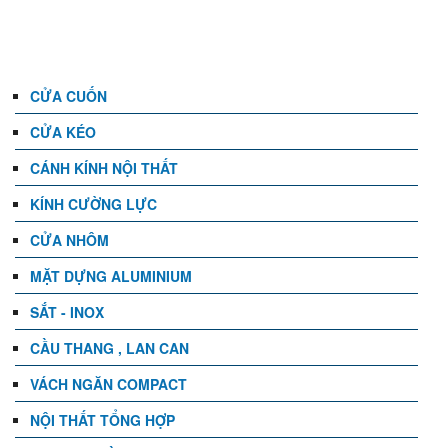
DANH MỤC
CỬA CUỐN
CỬA KÉO
CÁNH KÍNH NỘI THẤT
KÍNH CƯỜNG LỰC
CỬA NHÔM
MẶT DỰNG ALUMINIUM
SẮT - INOX
CẦU THANG , LAN CAN
VÁCH NGĂN COMPACT
NỘI THẤT TỔNG HỢP