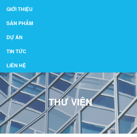
GIỚI THIỆU
SẢN PHẨM
DỰ ÁN
TIN TỨC
LIÊN HỆ
THƯ VIỆN