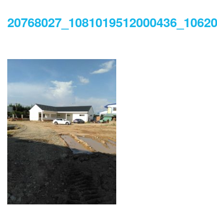
20768027_1081019512000436_1062