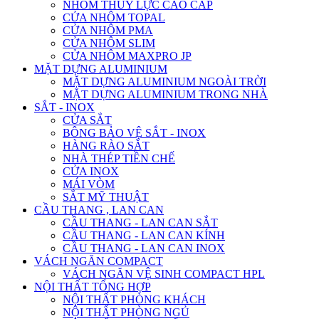
NHÔM THỦY LỰC CAO CẤP
CỬA NHÔM TOPAL
CỬA NHÔM PMA
CỬA NHÔM SLIM
CỬA NHÔM MAXPRO JP
MẶT DỰNG ALUMINIUM
MẶT DỰNG ALUMINIUM NGOÀI TRỜI
MẶT DỰNG ALUMINIUM TRONG NHÀ
SẮT - INOX
CỬA SẮT
BÔNG BẢO VỆ SẮT - INOX
HÀNG RÀO SẮT
NHÀ THÉP TIỀN CHẾ
CỬA INOX
MÁI VÒM
SẮT MỸ THUẬT
CẦU THANG , LAN CAN
CẦU THANG - LAN CAN SẮT
CẦU THANG - LAN CAN KÍNH
CẦU THANG - LAN CAN INOX
VÁCH NGĂN COMPACT
VÁCH NGĂN VỆ SINH COMPACT HPL
NỘI THẤT TỔNG HỢP
NỘI THẤT PHÒNG KHÁCH
NỘI THẤT PHÒNG NGỦ