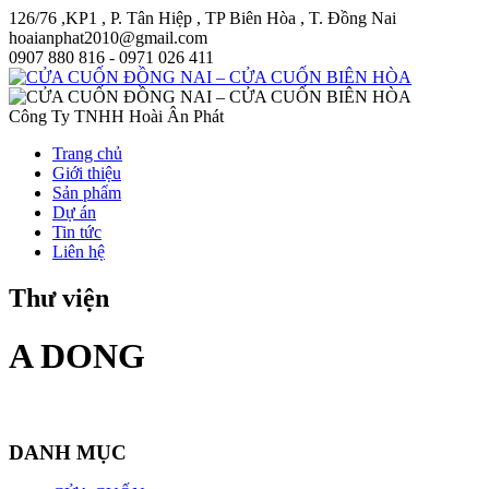
126/76 ,KP1 , P. Tân Hiệp , TP Biên Hòa , T. Đồng Nai
hoaianphat2010@gmail.com
0907 880 816 - 0971 026 411
Công Ty TNHH Hoài Ân Phát
Trang chủ
Giới thiệu
Sản phẩm
Dự án
Tin tức
Liên hệ
Thư viện
A DONG
DANH MỤC