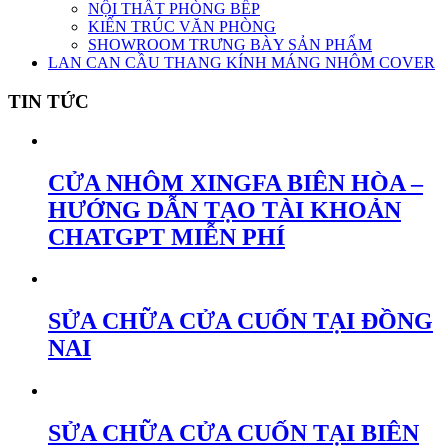
NỘI THẤT PHÒNG BẾP
KIẾN TRÚC VĂN PHÒNG
SHOWROOM TRƯNG BÀY SẢN PHẨM
LAN CAN CẦU THANG KÍNH MÁNG NHÔM COVER
TIN TỨC
CỬA NHÔM XINGFA BIÊN HÒA –
HƯỚNG DẪN TẠO TÀI KHOẢN
CHATGPT MIỄN PHÍ
SỬA CHỮA CỬA CUỐN TẠI ĐỒNG
NAI
SỬA CHỮA CỬA CUỐN TẠI BIÊN