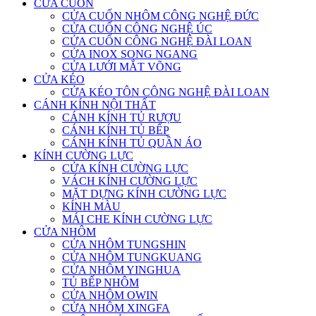
CỬA CUỐN
CỬA CUỐN NHÔM CÔNG NGHỆ ĐỨC
CỬA CUỐN CÔNG NGHỆ ÚC
CỬA CUỐN CÔNG NGHỆ ĐÀI LOAN
CỬA INOX SONG NGANG
CỬA LƯỚI MẮT VÕNG
CỬA KÉO
CỬA KÉO TÔN CÔNG NGHỆ ĐÀI LOAN
CÁNH KÍNH NỘI THẤT
CÁNH KÍNH TỦ RƯỢU
CÁNH KÍNH TỦ BẾP
CÁNH KÍNH TỦ QUẦN ÁO
KÍNH CƯỜNG LỰC
CỬA KÍNH CƯỜNG LỰC
VÁCH KÍNH CƯỜNG LỰC
MẶT DỰNG KÍNH CƯỜNG LỰC
KÍNH MÀU
MÁI CHE KÍNH CƯỜNG LỰC
CỬA NHÔM
CỬA NHÔM TUNGSHIN
CỬA NHÔM TUNGKUANG
CỬA NHÔM YINGHUA
TỦ BẾP NHÔM
CỬA NHÔM OWIN
CỬA NHÔM XINGFA